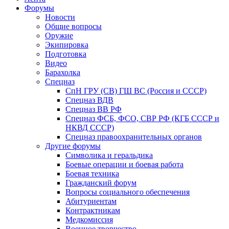
Форумы
Новости
Общие вопросы
Оружие
Экипировка
Подготовка
Видео
Барахолка
Спецназ
СпН ГРУ (СВ) ГШ ВС (Россия и СССР)
Спецназ ВДВ
Спецназ ВВ РФ
Спецназ ФСБ, ФСО, СВР РФ (КГБ СССР и
НКВД СССР)
Спецназ правоохранительных органов
Другие форумы
Символика и геральдика
Боевые операции и боевая работа
Боевая техника
Гражданский форум
Вопросы социального обеспечения
Абитуриентам
Контрактникам
Медкомиссия
Военное творчество