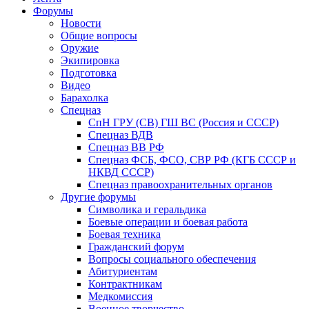
Форумы
Новости
Общие вопросы
Оружие
Экипировка
Подготовка
Видео
Барахолка
Спецназ
СпН ГРУ (СВ) ГШ ВС (Россия и СССР)
Спецназ ВДВ
Спецназ ВВ РФ
Спецназ ФСБ, ФСО, СВР РФ (КГБ СССР и
НКВД СССР)
Спецназ правоохранительных органов
Другие форумы
Символика и геральдика
Боевые операции и боевая работа
Боевая техника
Гражданский форум
Вопросы социального обеспечения
Абитуриентам
Контрактникам
Медкомиссия
Военное творчество