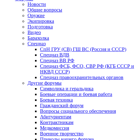
Новости
Общие вопросы
Оружие
Экипировка
Подготовка
Видео
Барахолка
Спецназ
СпН ГРУ (СВ) ГШ ВС (Россия и СССР)
Спецназ ВДВ
Спецназ ВВ РФ
Спецназ ФСБ, ФСО, СВР РФ (КГБ СССР и
НКВД СССР)
Спецназ правоохранительных органов
Другие форумы
Символика и геральдика
Боевые операции и боевая работа
Боевая техника
Гражданский форум
Вопросы социального обеспечения
Абитуриентам
Контрактникам
Медкомиссия
Военное творчество
Приколы нашего форума