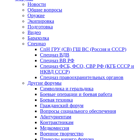
Новости
Общие вопросы
Оружие
Экипировка
Подготовка
Видео
Барахолка
Спецназ
СпН ГРУ (СВ) ГШ ВС (Россия и СССР)
Спецназ ВДВ
Спецназ ВВ РФ
Спецназ ФСБ, ФСО, СВР РФ (КГБ СССР и
НКВД СССР)
Спецназ правоохранительных органов
Другие форумы
Символика и геральдика
Боевые операции и боевая работа
Боевая техника
Гражданский форум
Вопросы социального обеспечения
Абитуриентам
Контрактникам
Медкомиссия
Военное творчество
Приколы нашего форума