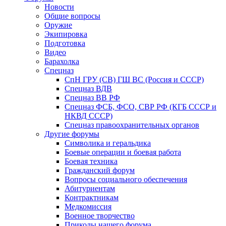
Новости
Общие вопросы
Оружие
Экипировка
Подготовка
Видео
Барахолка
Спецназ
СпН ГРУ (СВ) ГШ ВС (Россия и СССР)
Спецназ ВДВ
Спецназ ВВ РФ
Спецназ ФСБ, ФСО, СВР РФ (КГБ СССР и
НКВД СССР)
Спецназ правоохранительных органов
Другие форумы
Символика и геральдика
Боевые операции и боевая работа
Боевая техника
Гражданский форум
Вопросы социального обеспечения
Абитуриентам
Контрактникам
Медкомиссия
Военное творчество
Приколы нашего форума