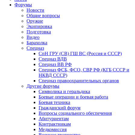
Форумы
Новости
Общие вопросы
Оружие
Экипировка
Подготовка
Видео
Барахолка
Спецназ
СпН ГРУ (СВ) ГШ ВС (Россия и СССР)
Спецназ ВДВ
Спецназ ВВ РФ
Спецназ ФСБ, ФСО, СВР РФ (КГБ СССР и
НКВД СССР)
Спецназ правоохранительных органов
Другие форумы
Символика и геральдика
Боевые операции и боевая работа
Боевая техника
Гражданский форум
Вопросы социального обеспечения
Абитуриентам
Контрактникам
Медкомиссия
Военное творчество