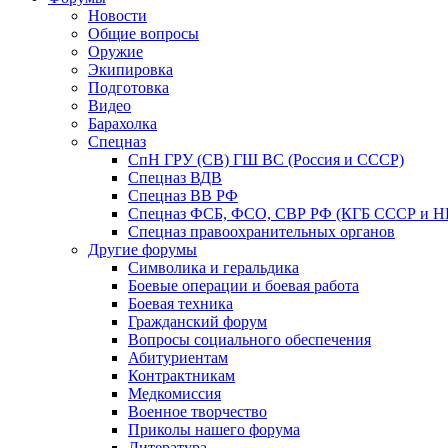
Новости
Общие вопросы
Оружие
Экипировка
Подготовка
Видео
Барахолка
Спецназ
СпН ГРУ (СВ) ГШ ВС (Россия и СССР)
Спецназ ВДВ
Спецназ ВВ РФ
Спецназ ФСБ, ФСО, СВР РФ (КГБ СССР и 
Спецназ правоохранительных органов
Другие форумы
Символика и геральдика
Боевые операции и боевая работа
Боевая техника
Гражданский форум
Вопросы социального обеспечения
Абитуриентам
Контрактникам
Медкомиссия
Военное творчество
Приколы нашего форума
Литература