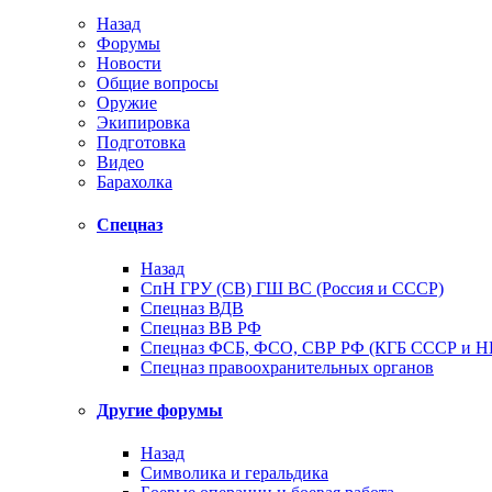
Назад
Форумы
Новости
Общие вопросы
Оружие
Экипировка
Подготовка
Видео
Барахолка
Спецназ
Назад
СпН ГРУ (СВ) ГШ ВС (Россия и СССР)
Спецназ ВДВ
Спецназ ВВ РФ
Спецназ ФСБ, ФСО, СВР РФ (КГБ СССР и 
Спецназ правоохранительных органов
Другие форумы
Назад
Символика и геральдика