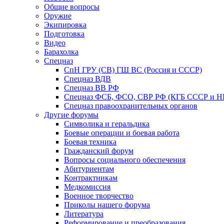
Общие вопросы
Оружие
Экипировка
Подготовка
Видео
Барахолка
Спецназ
СпН ГРУ (СВ) ГШ ВС (Россия и СССР)
Спецназ ВДВ
Спецназ ВВ РФ
Спецназ ФСБ, ФСО, СВР РФ (КГБ СССР и 
Спецназ правоохранительных органов
Другие форумы
Символика и геральдика
Боевые операции и боевая работа
Боевая техника
Гражданский форум
Вопросы социального обеспечения
Абитуриентам
Контрактникам
Медкомиссия
Военное творчество
Приколы нашего форума
Литература
Реформирование и преобразования