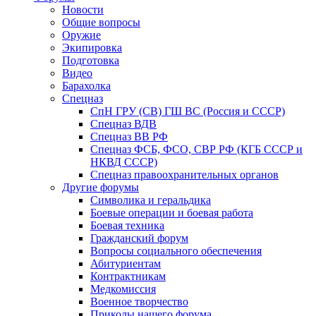
Новости
Общие вопросы
Оружие
Экипировка
Подготовка
Видео
Барахолка
Спецназ
СпН ГРУ (СВ) ГШ ВС (Россия и СССР)
Спецназ ВДВ
Спецназ ВВ РФ
Спецназ ФСБ, ФСО, СВР РФ (КГБ СССР и
НКВД СССР)
Спецназ правоохранительных органов
Другие форумы
Символика и геральдика
Боевые операции и боевая работа
Боевая техника
Гражданский форум
Вопросы социального обеспечения
Абитуриентам
Контрактникам
Медкомиссия
Военное творчество
Приколы нашего форума