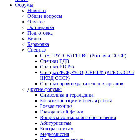
Форумы
Новости
Общие вопросы
Оружие
Экипировка
Подготовка
Видео
Барахолка
Спецназ
СпН ГРУ (СВ) ГШ ВС (Россия и СССР)
Спецназ ВДВ
Спецназ ВВ РФ
Спецназ ФСБ, ФСО, СВР РФ (КГБ СССР и
НКВД СССР)
Спецназ правоохранительных органов
Другие форумы
Символика и геральдика
Боевые операции и боевая работа
Боевая техника
Гражданский форум
Вопросы социального обеспечения
Абитуриентам
Контрактникам
Медкомиссия
Военное творчество