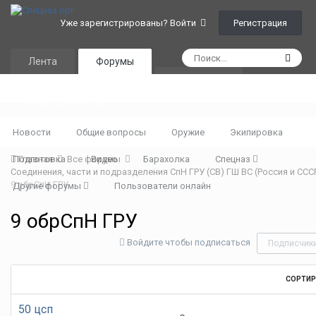
Регистрация
Уже зарегистрированы? Войти
Лента
Форумы
Календарь
Администрация
Новости
Общие вопросы
Оружие
Экипировка
Подготовка
Главная
Все форумы
Видео
Барахолка
Спецназ
Соединения, части и подразделения СпН ГРУ (СВ) ГШ ВС (Россия и ССС
9 обрСпН ГРУ
Другие форумы
Пользователи онлайн
9 обрСпН ГРУ
Войдите чтобы подписаться
Подписчик
СОРТИ
50 цсп