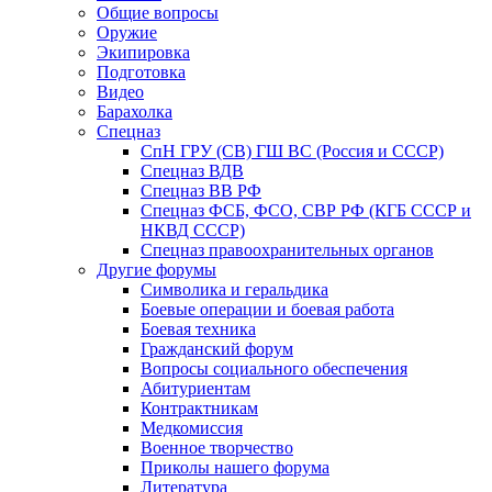
Общие вопросы
Оружие
Экипировка
Подготовка
Видео
Барахолка
Спецназ
СпН ГРУ (СВ) ГШ ВС (Россия и СССР)
Спецназ ВДВ
Спецназ ВВ РФ
Спецназ ФСБ, ФСО, СВР РФ (КГБ СССР и
НКВД СССР)
Спецназ правоохранительных органов
Другие форумы
Символика и геральдика
Боевые операции и боевая работа
Боевая техника
Гражданский форум
Вопросы социального обеспечения
Абитуриентам
Контрактникам
Медкомиссия
Военное творчество
Приколы нашего форума
Литература