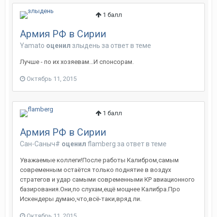
1
балл
Армия РФ в Сирии
Yamato
оценил
злыдень
за ответ в теме
Лучше - по их хозяевам...И спонсорам.
Октябрь 11, 2015
1
балл
Армия РФ в Сирии
Сан-Саныч#
оценил
flamberg
за ответ в теме
Уважаемые коллеги!После работы Калибром,самым
современным остаётся только поднятие в воздух
стратегов и удар самыми современными КР авиационного
базирования.Они,по слухам,ещё мощнее Калибра.Про
Искендеры думаю,что,всё-таки,вряд ли.
Октябрь 11, 2015