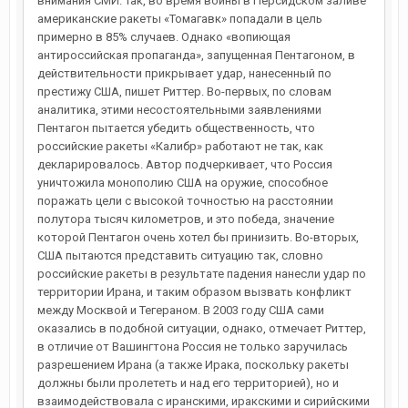
внимания СМИ. Так, во время войны в Персидском заливе
американские ракеты «Томагавк» попадали в цель
примерно в 85% случаев. Однако «вопиющая
антироссийская пропаганда», запущенная Пентагоном, в
действительности прикрывает удар, нанесенный по
престижу США, пишет Риттер. Во-первых, по словам
аналитика, этими несостоятельными заявлениями
Пентагон пытается убедить общественность, что
российские ракеты «Калибр» работают не так, как
декларировалось. Автор подчеркивает, что Россия
уничтожила монополию США на оружие, способное
поражать цели с высокой точностью на расстоянии
полутора тысяч километров, и это победа, значение
которой Пентагон очень хотел бы принизить. Во-вторых,
США пытаются представить ситуацию так, словно
российские ракеты в результате падения нанесли удар по
территории Ирана, и таким образом вызвать конфликт
между Москвой и Тегераном. В 2003 году США сами
оказались в подобной ситуации, однако, отмечает Риттер,
в отличие от Вашингтона Россия не только заручилась
разрешением Ирана (а также Ирака, поскольку ракеты
должны были пролететь и над его территорией), но и
взаимодействовала с иранскими, иракскими и сирийскими