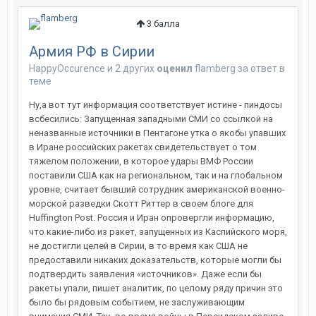
3
балла
Армия РФ в Сирии
HappyOccurence
и
2 других
оценил
flamberg
за ответ в
теме
Ну,а вот тут информация соответствует истине - пиндосы
всбесились: Запущенная западными СМИ со ссылкой на
неназванные источники в Пентагоне утка о якобы упавших
в Иране российских ракетах свидетельствует о том
тяжелом положении, в которое удары ВМФ России
поставили США как на региональном, так и на глобальном
уровне, считает бывший сотрудник американской военно-
морской разведки Скотт Риттер в своем блоге для
Huffington Post. Россия и Иран опровергли информацию,
что какие-либо из ракет, запущенных из Каспийского моря,
не достигли целей в Сирии, в то время как США не
предоставили никаких доказательств, которые могли бы
подтвердить заявления «источников». Даже если бы
ракеты упали, пишет аналитик, по целому ряду причин это
было бы рядовым событием, не заслуживающим