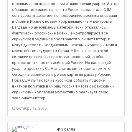
военными при планировании и выполнении ударов. Автор
обращает внимание на то, что Россия предлагала США
согласовать действия по проведению военных операций
в Сирии и Ираке с новым координационным центром в
Багдаде, но американцы категорически отказались.
Фактически российские военные контролируют все
сирийское воздушное пространство, пишет Риттер, и
могут диктовать Соединенным Штатам и коалиции темп и
масштабы авиаударов в Сирии. У Вашингтона в этой
ситуации нет никаких правовых оснований, чтобы
протестовать против действий России. Но настоящий
удар по престижу США аналитик связывает с тем, что
сегодня в сирийской игре все карты на руках у России.
Пока США пытаются из кусочков собрать подобие
внятной политики в Сирии, Россия вместе с иранскими и
сирийскими коллегами эффективно реализует свою,
заключает Риттер.
Октябрь 12, 2015
3
балла