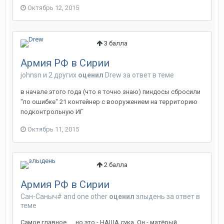
Октябрь 12, 2015
3
балла
Армия РФ в Сирии
johnsn
и
2 других
оценил
Drew
за ответ в теме
в начале этого года (что я точно знаю) пиндосы сбросили
"по ошибке" 21 контейнер с вооружением на территорию
подконтрольную ИГ
Октябрь 11, 2015
2
балла
Армия РФ в Сирии
Сан-Саныч#
and
one other
оценил
злыдень
за ответ в
теме
Самое главное. ... но это - НАША сука. Он - матёрый