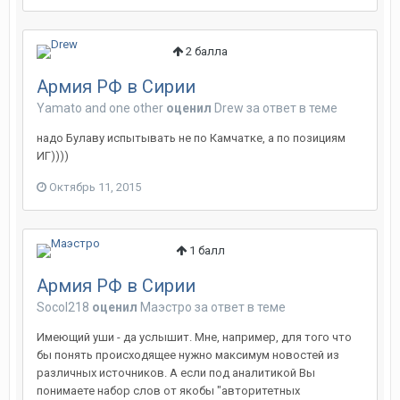
2
балла
Армия РФ в Сирии
Yamato
and
one other
оценил
Drew
за ответ в теме
надо Булаву испытывать не по Камчатке, а по позициям
ИГ))))
Октябрь 11, 2015
1
балл
Армия РФ в Сирии
Socol218
оценил
Маэстро
за ответ в теме
Имеющий уши - да услышит. Мне, например, для того что
бы понять происходящее нужно максимум новостей из
различных источников. А если под аналитикой Вы
понимаете набор слов от якобы "авторитетных