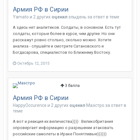
Армия РФ в Сирии
Yamato
и
2 других
оценил
злыдень
за ответ в теме
А здесь нет аналитиков. Солдаты, в основном. Есть тут
солдаты, которые более в курсе, чем другие. Но они
расскажут ровно столько, сколько можно. Хотите
анализа - слушайте и смотрите Сатановского и
Богдасарова, специалистов по Ближнему Востоку.
Октябрь 12, 2015
3
балла
Армия РФ в Сирии
HappyOccurence
и
2 других
оценил
Маэстро
за ответ в
теме
А вот и реакция их величества)))) : Великобритания
опровергает информацию о разрешении атаковать
российские самолеты в Ираке Понятливые))))))