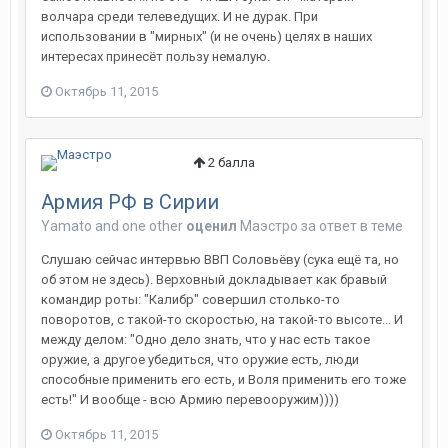
волчара среди телеведущих. И не дурак. При
использовании в "мирных" (и не очень) целях в наших
интересах принесёт пользу немалую.
Октябрь 11, 2015
2
балла
Армия РФ в Сирии
Yamato
and
one other
оценил
Маэстро
за ответ в теме
Слушаю сейчас интервью ВВП Соловьёву (сука ещё та, но
об этом не здесь). Верховный докладывает как бравый
командир роты: "Калибр" совершил столько-то
поворотов, с такой-то скоростью, на такой-то высоте... И
между делом: "Одно дело знать, что у нас есть такое
оружие, а другое убедиться, что оружие есть, люди
способные применить его есть, и Воля применить его тоже
есть!" И вообще - всю Армию перевооружим))))
Октябрь 11, 2015