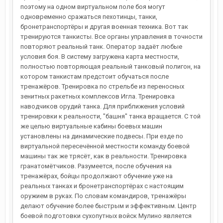
поэтому на одном виртуальном поле боя могут
одновременно сражаться пехотинцы, танки,
бронетранспортёры и другая военная техника. Вот так
тренируются танкисты. Все органы управления в точности
повторяют реальный танк. Оператор задаёт любые
условия боя. В систему загружена карта местности,
полностью повторяющая реальный танковый полигон, на
котором танкистам предстоит обучаться после
тренажёров. Тренировка по стрельбе из переносных
зенитных ракетных комплексов Игла. Тренировка
наводчиков орудий танка. Для приближения условий
тренировки к реальности, "башня" танка вращается. С той
же целью виртуальные кабины боевых машин
установлены на динамические подвесы. При езде по
виртуальной пересечённой местности команду боевой
машины так же трясёт, как в реальности. Тренировка
гранатомётчиков. Разумеется, после обучения на
тренажёрах, бойцы продолжают обучение уже на
реальных танках и бронетранспортёрах с настоящим
оружием в руках. По словам командиров, тренажёры
делают обучение более быстрым и эффективным. Центр
боевой подготовки сухопутных войск Мулино является