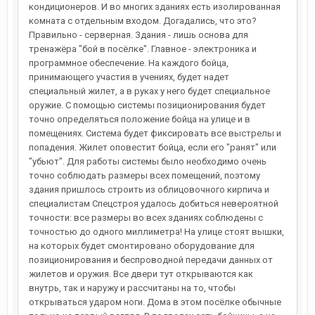
кондиционеров. И во многих зданиях есть изолированная
комната с отдельным входом. Догадались, что это?
Правильно - серверная. Здания - лишь основа для
тренажёра "бой в посёлке". Главное - электроника и
программное обеспечение. На каждого бойца,
принимающего участия в учениях, будет надет
специальный жилет, а в руках у него будет специальное
оружие. С помощью системы позиционирования будет
точно определяться положение бойца на улице и в
помещениях. Система будет фиксировать все выстрелы и
попадения. Жилет оповестит бойца, если его "ранят" или
"убьют". Для работы системы было необходимо очень
точно соблюдать размеры всех помещений, поэтому
здания пришлось строить из облицовочного кирпича и
специалистам Спецстроя удалось добиться невероятной
точности: все размеры во всех зданиях соблюдены с
точностью до одного миллиметра! На улице стоят вышки,
на которых будет смонтировано оборудование для
позиционирования и беспроводной передачи данных от
жилетов и оружия. Все двери тут открываются как
внутрь, так и наружу и рассчитаны на то, чтобы
открываться ударом ноги. Дома в этом посёлке обычные