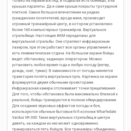
только на первый взгляд. В подвалах есть бойницы, а на
крышах парапеты. Да и сами крыши покрыты тротуарной
плиткой. Самое большое впечатление на редких
гражданских посетителей, вроде меня, производит
огромный тренажёрный центр, в котором установлено
более 160 компьютерных тренажёров. Виртуальное
стрельбище. Настоящие АКМ переделаны для
виртуальной стрельбы. Они стреляют инфракрасным
лазером, при этом работают все органы управления и
есть пневматическая отдача. На большом экране бойцы
видят обстановку, заданную оператором. Можно
установить любое время года и любую погоду (ветер,
дождь, снег, туман). В зависимости от погоды меняется
траектория полёта виртуальных пуль. Картинка на экране
формируется двумя обычными проекторами.
Инфракрасная камера отслеживает точки прицеливания.
Для того, чтобы обстановка была максимально близкой к
реальной, бойцы тренируются в полном обмундировании.
Для создания звуковых эффектов погоды и боя,
используются обычные бытовые hi-fi колонки Wharfedale
Vardus VR-300. Таких виртуальных стрельбищ в центре
девять, на каждом из них может одновременно
тренироваться пять бойцов. Все тренажёры объединены,