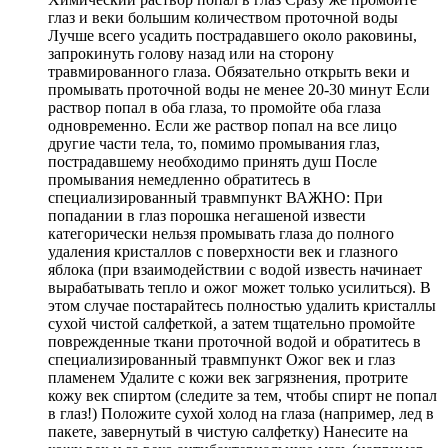
глаз и веки большим количеством проточной воды
Лучше всего усадить пострадавшего около раковины,
запрокинуть голову назад или на сторону
травмированного глаза. Обязательно открыть веки и
промывать проточной воды не менее 20-30 минут Если
раствор попал в оба глаза, то промойте оба глаза
одновременно. Если же раствор попал на все лицо
другие части тела, то, помимо промывания глаз,
пострадавшему необходимо принять душ После
промывания немедленно обратитесь в
специализированный травмпункт ВАЖНО: При
попадании в глаз порошка негашеной извести
категорически нельзя промывать глаза до полного
удаления кристаллов с поверхности век и глазного
яблока (при взаимодействии с водой известь начинает
выраба­тывать тепло и ожог может только усилиться). В
этом случае постарайтесь полностью удалить кристаллы
сухой чистой салфеткой, а затем тщательно промойте
поврежденные ткани проточной водой и обратитесь в
специализированный травмпункт Ожог век и глаз
пламенем Удалите с кожи век загрязнения, протрите
кожу век спиртом (следите за тем, чтобы спирт не попал
в глаз!) Положите сухой холод на глаза (например, лед в
пакете, завернутый в чистую салфетку) Нанесите на