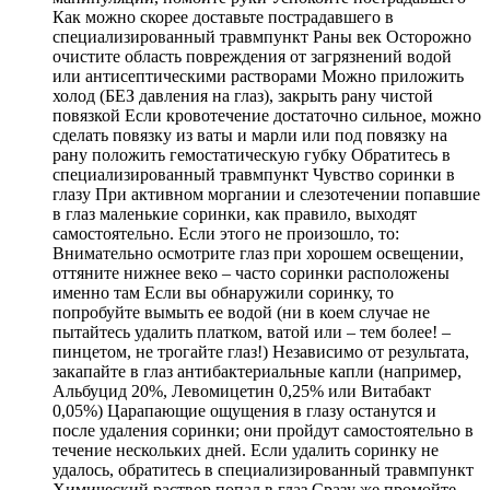
Как можно скорее доставьте пострадавшего в
специализированный травмпункт Раны век Осторожно
очистите область повреждения от загрязнений водой
или антисептическими растворами Можно приложить
холод (БЕЗ давления на глаз), закрыть рану чистой
повязкой Если кровотечение достаточно сильное, можно
сделать повязку из ваты и марли или под повязку на
рану положить гемостатическую губку Обратитесь в
специализированный травмпункт Чувство соринки в
глазу При активном моргании и слезотечении попавшие
в глаз маленькие соринки, как правило, выходят
самостоятельно. Если этого не произошло, то:
Внимательно осмотрите глаз при хорошем освещении,
оттяните нижнее веко – часто соринки расположены
именно там Если вы обнаружили соринку, то
попробуйте вымыть ее водой (ни в коем случае не
пытайтесь удалить платком, ватой или – тем более! –
пинцетом, не трогайте глаз!) Независимо от результата,
закапайте в глаз антибактериальные капли (например,
Альбуцид 20%, Левомицетин 0,25% или Витабакт
0,05%) Царапающие ощущения в глазу останутся и
после удаления соринки; они пройдут самостоятельно в
течение нескольких дней. Если удалить соринку не
удалось, обратитесь в специализированный травмпункт
Химический раствор попал в глаз Сразу же промойте