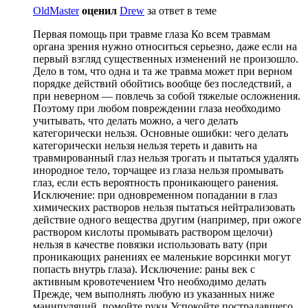
OldMaster
оценил
Drew
за ответ в теме
Первая помощь при травме глаза Ко всем травмам
органа зрения нужно относиться серьезно, даже если на
первый взгляд существенных изменений не произошло.
Дело в том, что одна и та же травма может при верном
порядке действий обойтись вообще без последствий, а
при неверном — повлечь за собой тяжелые осложнения.
Поэтому при любом повреждении глаза необходимо
учитывать, что делать можно, а чего делать
категорически нельзя. Основные ошибки: чего делать
категорически нельзя нельзя тереть и давить на
травмированный глаз нельзя трогать и пытаться удалять
инородное тело, торчащее из глаза нельзя промывать
глаз, если есть вероятность проникающего ранения.
Исключение: при одновременном попадании в глаз
химических растворов нельзя пытаться нейтрализовать
действие одного вещества другим (например, при ожоге
раствором кислоты промывать раствором щелочи)
нельзя в качестве повязки использовать вату (при
проникающих ранениях ее маленькие ворсинки могут
попасть внутрь глаза). Исключение: раны век с
активным кровотечением Что необходимо делать
Прежде, чем выполнять любую из указанных ниже
манипуляций, помойте руки Успокойте пострадавшего