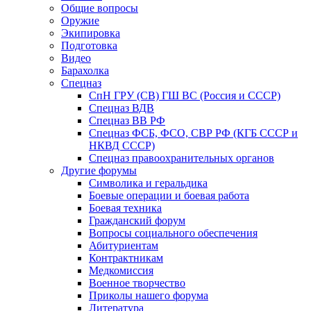
Общие вопросы
Оружие
Экипировка
Подготовка
Видео
Барахолка
Спецназ
СпН ГРУ (СВ) ГШ ВС (Россия и СССР)
Спецназ ВДВ
Спецназ ВВ РФ
Спецназ ФСБ, ФСО, СВР РФ (КГБ СССР и
НКВД СССР)
Спецназ правоохранительных органов
Другие форумы
Символика и геральдика
Боевые операции и боевая работа
Боевая техника
Гражданский форум
Вопросы социального обеспечения
Абитуриентам
Контрактникам
Медкомиссия
Военное творчество
Приколы нашего форума
Литература