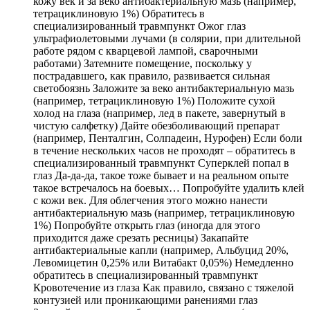
кожу век и за веко антибактериальную мазь (например,
тетрациклиновую 1%) Обратитесь в
специализированный травмпункт Ожог глаз
ультрафиолетовыми лучами (в солярии, при длительной
работе рядом с кварцевой лампой, сварочными
работами) Затемните помещение, поскольку у
пострадавшего, как правило, развивается сильная
светобоязнь Заложите за веко антибактериальную мазь
(например, тетрациклиновую 1%) Положите сухой
холод на глаза (например, лед в пакете, завернутый в
чистую салфетку) Дайте обезболивающий препарат
(например, Пенталгин, Солпадеин, Нурофен) Если боли
в течение нескольких часов не проходят – обратитесь в
специализированный травмпункт Суперклей попал в
глаз Да-да-да, такое тоже бывает и на реальном опыте
такое встречалось на боевых… Попробуйте удалить клей
с кожи век. Для облегчения этого можно нанести
антибактериальную мазь (например, тетрациклиновую
1%) Попробуйте открыть глаз (иногда для этого
приходится даже срезать ресницы) Закапайте
антибактериальные капли (например, Альбуцид 20%,
Левомицетин 0,25% или Витабакт 0,05%) Немедленно
обратитесь в специализированный травмпункт
Кровотечение из глаза Как правило, связано с тяжелой
контузией или проникающими ранениями глаз