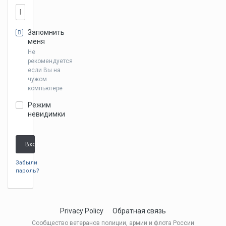
Запомнить
меня
Не
рекомендуется
если Вы на
чужом
компьютере
Режим
невидимки
Вход
Забыли
пароль?
Privacy Policy
Обратная связь
Сообщество ветеранов полиции, армии и флота России