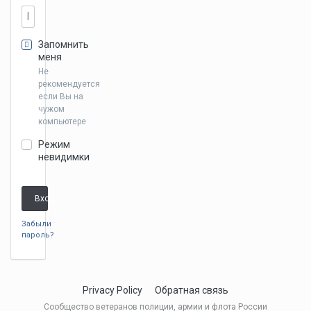
Запомнить
меня
Не
рекомендуется
если Вы на
чужом
компьютере
Режим
невидимки
Вход
Забыли
пароль?
Privacy Policy
Обратная связь
Сообщество ветеранов полиции, армии и флота России