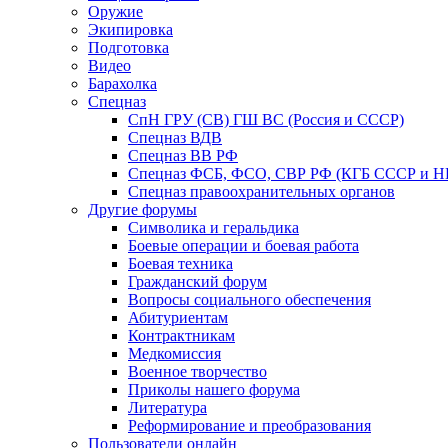
Оружие
Экипировка
Подготовка
Видео
Барахолка
Спецназ
СпН ГРУ (СВ) ГШ ВС (Россия и СССР)
Спецназ ВДВ
Спецназ ВВ РФ
Спецназ ФСБ, ФСО, СВР РФ (КГБ СССР и 
Спецназ правоохранительных органов
Другие форумы
Символика и геральдика
Боевые операции и боевая работа
Боевая техника
Гражданский форум
Вопросы социального обеспечения
Абитуриентам
Контрактникам
Медкомиссия
Военное творчество
Приколы нашего форума
Литература
Реформирование и преобразования
Пользователи онлайн