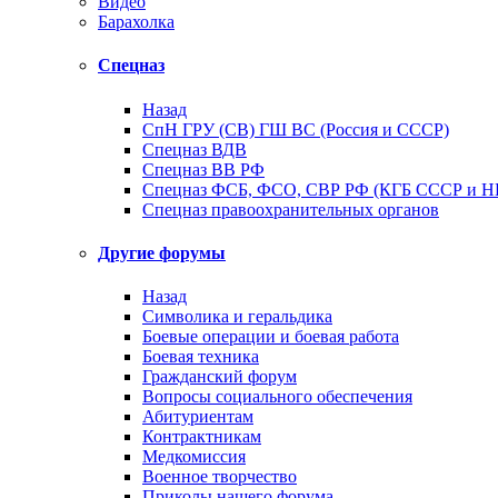
Видео
Барахолка
Спецназ
Назад
СпН ГРУ (СВ) ГШ ВС (Россия и СССР)
Спецназ ВДВ
Спецназ ВВ РФ
Спецназ ФСБ, ФСО, СВР РФ (КГБ СССР и 
Спецназ правоохранительных органов
Другие форумы
Назад
Символика и геральдика
Боевые операции и боевая работа
Боевая техника
Гражданский форум
Вопросы социального обеспечения
Абитуриентам
Контрактникам
Медкомиссия
Военное творчество
Приколы нашего форума