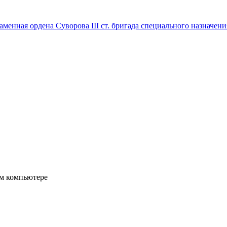
менная ордена Суворова III ст. бригада специального назначения
ом компьютере