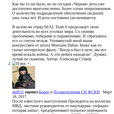
Как бы то ни было, но на сегодня «Черная» рота уже
достаточно многочисленна. Более сотни оперативников.
О количестве подразделений обеспечения сведений,
увы, пока нет. И рота постоянно увеличивается.
В целом же отряд SEAL Team 6 продолжает свою
деятельность во всех уголках мира. Со своими
проблемами, победами и поражениями. И сбрасывать
его со счетов нельзя. Упомянутый мной выше
конгрессмен от штата Монтана Райан Зинке как-то
сказал интересную фразу: "Когда я был в деле, мы все
время искали войны. А эти ребята находили". Думаю,
лучше не скажешь. Автор: Александр Ставер
skif511
оценил
Борец
в
Подразделения СН ФСКН
Март
18, 2017
После известного выступления Президента на коллегии
МВД, местные руководители от нацгвардии, злорадно
потирая лапки , предпринимают попытки переманить