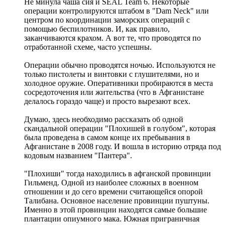
Не минула чаша сия и SEAL Team 6. Некоторые
операции контролируются штабом в "Dam Neck" или
центром по координации заморских операций с
помощью беспилотников. И, как правило,
заканчиваются крахом. А вот те, что проводятся по
отработанной схеме, часто успешны.
Операции обычно проводятся ночью. Используются не
только пистолеты и винтовки с глушителями, но и
холодное оружие. Оперативники пробираются в места
сосредоточения или жительства (что в Афганистане
делалось гораздо чаще) и просто вырезают всех.
Думаю, здесь необходимо рассказать об одной
скандальной операции "Плохишей в голубом", которая
была проведена в самом конце их пребывания в
Афганистане в 2008 году. И вошла в историю отряда под
кодовым названием "Пантера".
"Плохиши" тогда находились в афганской провинции
Гильменд. Одной из наиболее сложных в военном
отношении и до сего времени считающейся опорой
Талибана. Основное население провинции пуштуны.
Именно в этой провинции находятся самые большие
плантации опиумного мака. Южная приграничная