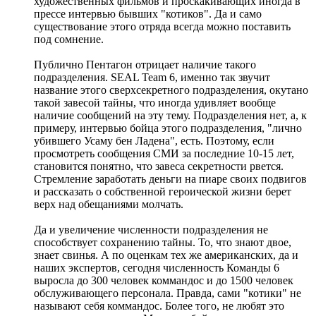
художественных фильмов и проскакивающих иногда в
прессе интервью бывших "котиков". Да и само
существование этого отряда всегда можно поставить
под сомнение.
Публично Пентагон отрицает наличие такого
подразделения. SEAL Team 6, именно так звучит
название этого сверхсекретного подразделения, окутано
такой завесой тайны, что иногда удивляет вообще
наличие сообщений на эту тему. Подразделения нет, а, к
примеру, интервью бойца этого подразделения, "лично
убившего Усаму бен Ладена", есть. Поэтому, если
просмотреть сообщения СМИ за последние 10-15 лет,
становится понятно, что завеса секретности рвется.
Стремление заработать деньги на пиаре своих подвигов
и рассказать о собственной героической жизни берет
верх над обещаниями молчать.
Да и увеличение численности подразделения не
способствует сохранению тайны. То, что знают двое,
знает свинья. А по оценкам тех же американских, да и
наших экспертов, сегодня численность Команды 6
выросла до 300 человек коммандос и до 1500 человек
обслуживающего персонала. Правда, сами "котики" не
называют себя коммандос. Более того, не любят это