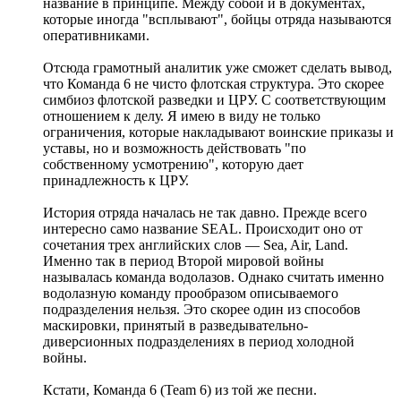
название в принципе. Между собой и в документах,
которые иногда "всплывают", бойцы отряда называются
оперативниками.
Отсюда грамотный аналитик уже сможет сделать вывод,
что Команда 6 не чисто флотская структура. Это скорее
симбиоз флотской разведки и ЦРУ. С соответствующим
отношением к делу. Я имею в виду не только
ограничения, которые накладывают воинские приказы и
уставы, но и возможность действовать "по
собственному усмотрению", которую дает
принадлежность к ЦРУ.
История отряда началась не так давно. Прежде всего
интересно само название SEAL. Происходит оно от
сочетания трех английских слов — Sea, Air, Land.
Именно так в период Второй мировой войны
называлась команда водолазов. Однако считать именно
водолазную команду прообразом описываемого
подразделения нельзя. Это скорее один из способов
маскировки, принятый в разведывательно-
диверсионных подразделениях в период холодной
войны.
Кстати, Команда 6 (Team 6) из той же песни.