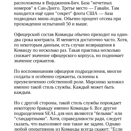
расположены в Вирджиния-Бич. База "нечетных
номеров" в Сан-Диего. Третье место — Гавайи. Там
находится ещё один "секрет" флота США — база
подводных мини-лодок. Обычно процент отсева при
прохождении испытаний 50 и выше.
Офицерский состав Команды обычно приходит на один-
два срока контракта. И меняется достаточно часто. Хотя,
по некоторым данным, есть случаи возвращения в
Команду по несколько раз. Такая практика несколько
снижает значение офицерского корпуса, но поднимает
значение сержантов.
По воспоминаниям офицеров подразделения, многие
солдаты и особенно сержанты, склонны к
преувеличению собственной роли. Марсинко заложил
именно такой стиль службы. Каждый может быть
каждым.
Но с другой стороны, такой стиль службы порождает
некоторую браваду именно Команды 6. Все другие
подразделения SEAL для них являются "белыми" или
"стандартными". Хотя, справедливости ради, следует
сказать, что выполняют они такие же задачи. Однако
любой оперативник из Команды всегда скажет: "Если