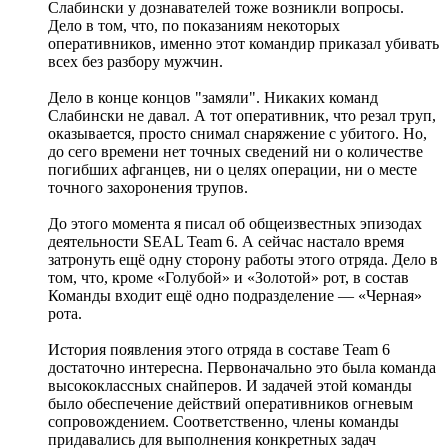
Слабински у дознавателей тоже возникли вопросы.
Дело в том, что, по показаниям некоторых
оперативников, именно этот командир приказал убивать
всех без разбору мужчин.
Дело в конце концов "замяли". Никаких команд
Слабински не давал. А тот оперативник, что резал труп,
оказывается, просто снимал снаряжение с убитого. Но,
до сего времени нет точных сведений ни о количестве
погибших афганцев, ни о целях операции, ни о месте
точного захоронения трупов.
До этого момента я писал об общеизвестных эпизодах
деятельности SEAL Team 6. А сейчас настало время
затронуть ещё одну сторону работы этого отряда. Дело в
том, что, кроме «Голубой» и «Золотой» рот, в состав
Команды входит ещё одно подразделение — «Черная»
рота.
История появления этого отряда в составе Team 6
достаточно интересна. Первоначально это была команда
высококлассных снайперов. И задачей этой команды
было обеспечение действий оперативников огневым
сопровождением. Соответственно, члены команды
придавались для выполнения конкретных задач