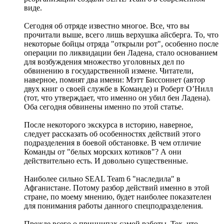
виде.
Сегодня об отряде известно многое. Все, что вы
прочитали выше, всего лишь верхушка айсберга. То, что
некоторые бойцы отряда "открыли рот", особенно после
операции по ликвидации бен Ладена, стало основанием
для возбуждения множество уголовных дел по
обвинению в государственной измене. Читатели,
наверное, помнят два имени: Мэтт Биссоннет (автор
двух книг о своей службе в Команде) и Роберт О’Нилл
(тот, что утверждает, что именно он убил бен Ладена).
Оба сегодня обвинены именно по этой статье.
После некоторого экскурса в историю, наверное,
следует рассказать об особенностях действий этого
подразделения в боевой обстановке. В чем отличие
Команды от "белых морских котиков"? А они
действительно есть. И довольно существенные.
Наиболее сильно SEAL Team 6 "наследила" в
Афганистане. Потому разбор действий именно в этой
стране, по моему мнению, будет наиболее показателен
для понимания работы данного спецподразделения.
Прежде всего о принципах самой работы. Тех, что