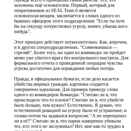
заложены ещё основателем. Первый, который для
оперативников из SEAL Team 6 является
основополагающим, заключается в словах одного из
бывших офицеров этого подразделения: "Если ты хотя
бы на секунду почувствовал угрозу, значит, убьешь кого-
нибудь".
Этот принцип действует неукоснительно. Как, впрочем,
и в других спецподразделениях. "Сомневаешься —
стреляй". Более того, ни один из коммандос не пройдет
мимо уже убитого врага без контрольного выстрела. Для
формального отчета о проведенной операции чувства
угрозы достаточно для оправдания любых потерь.
Правда, в официальных бумагах, если дело касается
убийства мирных граждан, картинка создается
совершенно идеальная. Для примера приведу слова
одного из командиров Команды: "Считаю ли я, что
происходило что-то плохое? Считаю ли я, что убийств
было больше, чем нужно? Естественно. Я думаю, что
естественной реакцией на угрозу было её устранение; и
только потом ты задавался вопросом: "А не переоценил
ли я её?" Считаю ли я, что парни намеренно убивали
тех, кто этого не заслуживал? Нет, мне как-то трудно в