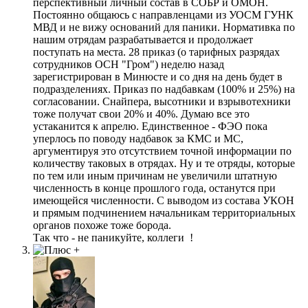
перспективный личный состав в СОБР и ОМОН.
Постоянно общаюсь с направленцами из УОСМ ГУНК
МВД и не вижу оснований для паники. Нормативка по
нашим отрядам разрабатывается и продолжает
поступать на места. 28 приказ (о тарифных разрядах
сотрудников ОСН "Гром") неделю назад
зарегистрирован в Минюсте и со дня на день будет в
подразделениях. Приказ по надбавкам (100% и 25%) на
согласовании. Снайпера, высотники и взрывотехники
тоже получат свои 20% и 40%. Думаю все это
устаканится к апрелю. Единственное - ФЭО пока
уперлось по поводу надбавок за КМС и МС,
аргументируя это отсутствием точной информации по
количеству таковых в отрядах. Ну и те отряды, которые
по тем или иным причинам не увеличили штатную
численность в конце прошлого года, останутся при
имеющейся численности. С выводом из состава УКОН
и прямым подчинением начальникам территориальных
органов похоже тоже борода.
Так что - не паникуйте, коллеги !