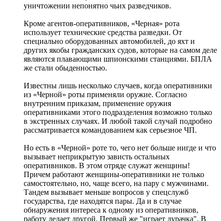
уничтожении непонятно чьих разведчиков.
Кроме агентов-оперативников, «Черная» рота
использует технические средства разведки. От
специально оборудованных автомобилей, до яхт и
других якобы гражданских судов, которые на самом деле
являются плавающими шпионскими станциями. БПЛА
же стали обыденностью.
Известны лишь несколько случаев, когда оперативники
из «Черной» роты применяли оружие. Согласно
внутренним приказам, применение оружия
оперативниками этого подразделения возможно только
в экстренных случаях. И любой такой случай подробно
рассматривается командованием как серьезное ЧП.
Но есть в «Черной» роте то, чего нет больше нигде и что
вызывает неприкрытую зависть остальных
оперативников. В этом отряде служат женщины!
Причем работают женщины-оперативники не только
самостоятельно, но, чаще всего, на пару с мужчинами.
Тандем вызывает меньше вопросов у спецслужб
государства, где находятся пары. Да и в случае
обнаружения интереса к одному из оперативников,
работу делает другой. Первый же "играет дурачка". В