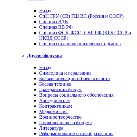
Назад
СпН ГРУ (СВ) ГШ ВС (Россия и СССР)
Спецназ ВДВ
Спецназ ВВ РФ
Спецназ ФСБ, ФСО, СВР РФ (КГБ СССР и
НКВД СССР)
Спецназ правоохранительных органов
Другие форумы
Назад
Символика и геральдика
Боевые операции и боевая работа
Боевая техника
Гражданский форум
Вопросы социального обеспечения
Абитуриентам
Контрактникам
Медкомиссия
Военное творчество
Приколы нашего форума
Литература
Реформирование и преобразования