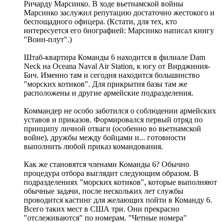
Ричарду Марсинко. В ходе вьетнамской войны
Марсинко заслужил репутацию достаточно жестокого и
беспощадного офицера. (Кстати, для тех, кто
интересуется его биографией: Марсинко написал книгу
"Воин-плут".)
Штаб-квартира Команды 6 находится в филиале Dam
Neck на Oceana Naval Air Station, к югу от Вирджиния-
Бич. Именно там и сегодня находится большинство
"морских котиков". Для прикрытия базы там же
расположены и другие армейские подразделения.
Коммандер не особо заботился о соблюдении армейских
уставов и приказов. Формировался первый отряд по
принципу личной отваги (особенно во вьетнамской
войне), дружбы между бойцами и... готовности
выполнить любой приказ командования.
Как же становятся членами Команды 6? Обычно
процедура отбора выглядит следующим образом. В
подразделениях "морских котиков", которые выполняют
обычные задачи, после нескольких лет службы
проводится кастинг для желающих пойти в Команду 6.
Всего таких мест в США три. Они прекрасно
"отслеживаются" по номерам. "Четные номера"