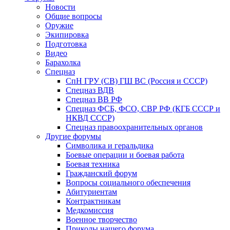
Новости
Общие вопросы
Оружие
Экипировка
Подготовка
Видео
Барахолка
Спецназ
СпН ГРУ (СВ) ГШ ВС (Россия и СССР)
Спецназ ВДВ
Спецназ ВВ РФ
Спецназ ФСБ, ФСО, СВР РФ (КГБ СССР и
НКВД СССР)
Спецназ правоохранительных органов
Другие форумы
Символика и геральдика
Боевые операции и боевая работа
Боевая техника
Гражданский форум
Вопросы социального обеспечения
Абитуриентам
Контрактникам
Медкомиссия
Военное творчество
Приколы нашего форума