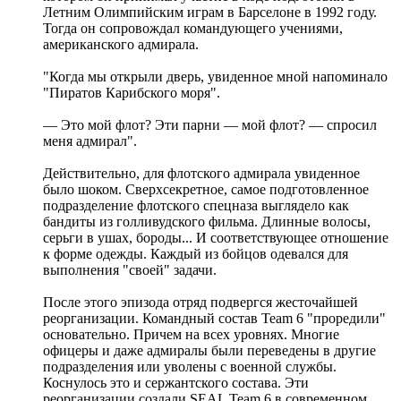
Летним Олимпийским играм в Барселоне в 1992 году.
Тогда он сопровождал командующего учениями,
американского адмирала.
"Когда мы открыли дверь, увиденное мной напоминало
"Пиратов Карибского моря".
— Это мой флот? Эти парни — мой флот? — спросил
меня адмирал".
Действительно, для флотского адмирала увиденное
было шоком. Сверхсекретное, самое подготовленное
подразделение флотского спецназа выглядело как
бандиты из голливудского фильма. Длинные волосы,
серьги в ушах, бороды... И соответствующее отношение
к форме одежды. Каждый из бойцов одевался для
выполнения "своей" задачи.
После этого эпизода отряд подвергся жесточайшей
реорганизации. Командный состав Team 6 "проредили"
основательно. Причем на всех уровнях. Многие
офицеры и даже адмиралы были переведены в другие
подразделения или уволены с военной службы.
Коснулось это и сержантского состава. Эти
реорганизации создали SEAL Team 6 в современном