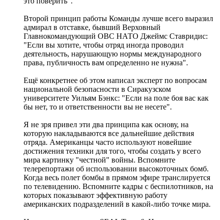
это поверить".
Второй принцип работы Команды лучше всего выразил
адмирал в отставке, бывший Верховный
Главнокомандующий ОВС НАТО Джеймс Ставридис:
"Если вы хотите, чтобы отряд иногда проводил
деятельность, нарушающую нормы международного
права, публичность вам определенно не нужна".
Ещё конкретнее об этом написал эксперт по вопросам
национальной безопасности в Сиракузском
университете Уильям Бэнкс: "Если на поле боя вас как
бы нет, то и ответственности вы не несете".
Я не зря привел эти два принципа как основу, на
которую накладываются все дальнейшие действия
отряда. Американцы часто используют новейшие
достижения техники для того, чтобы создать у всего
мира картинку "честной" войны. Вспомните
телерепортажи об использовании высокоточных бомб.
Когда весь полет бомбы в прямом эфире транслируется
по телевидению. Вспомните кадры с беспилотников, на
которых показывают эффективную работу
американских подразделений в какой-либо точке мира.