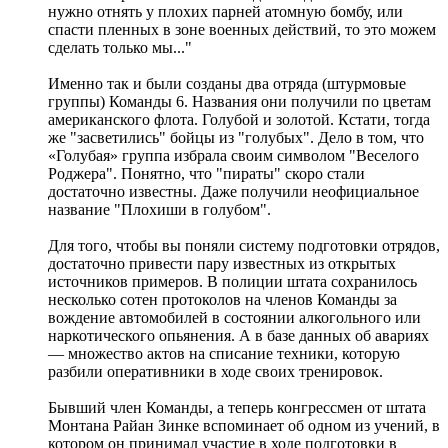
нужно отнять у плохих парней атомную бомбу, или
спасти пленных в зоне военных действий, то это можем
сделать только мы..."
Именно так и были созданы два отряда (штурмовые
группы) Команды 6. Названия они получили по цветам
американского флота. Голубой и золотой. Кстати, тогда
же "засветились" бойцы из "голубых". Дело в том, что
«Голубая» группа избрала своим символом "Веселого
Роджера". Понятно, что "пираты" скоро стали
достаточно известны. Даже получили неофициальное
название "Плохиши в голубом".
Для того, чтобы вы поняли систему подготовки отрядов,
достаточно привести пару известных из открытых
источников примеров. В полиции штата сохранилось
несколько сотен протоколов на членов Команды за
вождение автомобилей в состоянии алкогольного или
наркотического опьянения. А в базе данных об авариях
— множество актов на списание техники, которую
разбили оперативники в ходе своих тренировок.
Бывший член Команды, а теперь конгрессмен от штата
Монтана Райан Зинке вспоминает об одном из учений, в
котором он принимал участие в ходе подготовки в