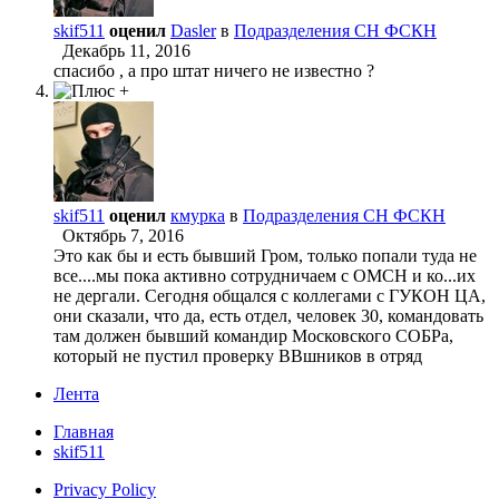
skif511
оценил
Dasler
в
Подразделения СН ФСКН
Декабрь 11, 2016
спасибо , а про штат ничего не известно ?
skif511
оценил
кмурка
в
Подразделения СН ФСКН
Октябрь 7, 2016
Это как бы и есть бывший Гром, только попали туда не
все....мы пока активно сотрудничаем с ОМСН и ко...их
не дергали. Сегодня общался с коллегами с ГУКОН ЦА,
они сказали, что да, есть отдел, человек 30, командовать
там должен бывший командир Московского СОБРа,
который не пустил проверку ВВшников в отряд
Лента
Главная
skif511
Privacy Policy