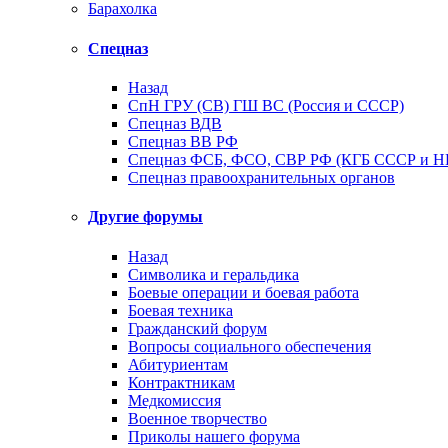
Барахолка
Спецназ
Назад
СпН ГРУ (СВ) ГШ ВС (Россия и СССР)
Спецназ ВДВ
Спецназ ВВ РФ
Спецназ ФСБ, ФСО, СВР РФ (КГБ СССР и 
Спецназ правоохранительных органов
Другие форумы
Назад
Символика и геральдика
Боевые операции и боевая работа
Боевая техника
Гражданский форум
Вопросы социального обеспечения
Абитуриентам
Контрактникам
Медкомиссия
Военное творчество
Приколы нашего форума