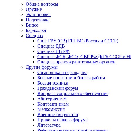
Общие вопросы
Оружие
Экипировка
Подготовка
Видео
Барахолка
Спецназ
СпН ГРУ (СВ) ГШ ВС (Россия и СССР)
Спецназ ВДВ
Спецназ ВВ РФ
Спецназ ФСБ, ФСО, СВР РФ (КГБ СССР и 
Спецназ правоохранительных органов
Другие форумы
Символика и геральдика
Боевые операции и боевая работа
Боевая техника
Гражданский форум
Вопросы социального обеспечения
Абитуриентам
Контрактникам
Медкомиссия
Военное творчество
Приколы нашего форума
Литература
Реформирование и преобразования