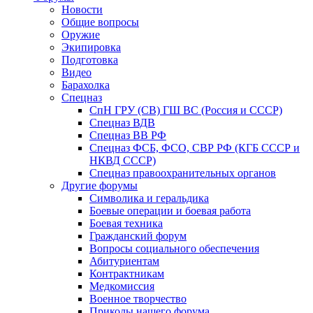
Новости
Общие вопросы
Оружие
Экипировка
Подготовка
Видео
Барахолка
Спецназ
СпН ГРУ (СВ) ГШ ВС (Россия и СССР)
Спецназ ВДВ
Спецназ ВВ РФ
Спецназ ФСБ, ФСО, СВР РФ (КГБ СССР и
НКВД СССР)
Спецназ правоохранительных органов
Другие форумы
Символика и геральдика
Боевые операции и боевая работа
Боевая техника
Гражданский форум
Вопросы социального обеспечения
Абитуриентам
Контрактникам
Медкомиссия
Военное творчество
Приколы нашего форума