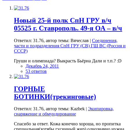
Новый 25-й полк СпН ГРУ в/ч
05525 г. Ставрополь. 49-я ОА – в/ч
Ответил: 31.76, автор темы: Вячеслав |
Соединения,
части и подразделения СпН ГРУ (СВ) ГШ ВС (Россия и
СССР)
Груши и олимпиада? Выкрасть Бьёрна Дали и т.п.? :D
Декабрь 24, 2011
53 ответов
ГОРНЫЕ
БОТИНКИ(трекинговые)
Ответил: 31.76, автор темы: Kazbek |
Экипировка,
снаряжение и обмундирование
Спасибо за ответ. Кожа конечно хороша, но пропитка
специальная(хотябы гусинный жир) однозначно нужна.