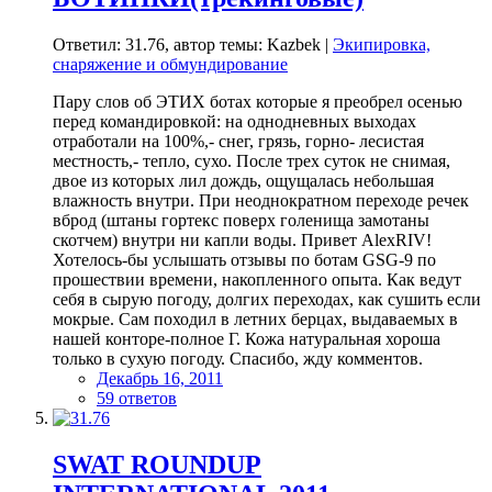
Ответил: 31.76, автор темы: Kazbek |
Экипировка,
снаряжение и обмундирование
Пару слов об ЭТИХ ботах которые я преобрел осенью
перед командировкой: на однодневных выходах
отработали на 100%,- снег, грязь, горно- лесистая
местность,- тепло, сухо. После трех суток не снимая,
двое из которых лил дождь, ощущалась небольшая
влажность внутри. При неоднократном переходе речек
вброд (штаны гортекс поверх голенища замотаны
скотчем) внутри ни капли воды. Привет AlexRIV!
Хотелось-бы услышать отзывы по ботам GSG-9 по
прошествии времени, накопленного опыта. Как ведут
себя в сырую погоду, долгих переходах, как сушить если
мокрые. Сам походил в летних берцах, выдаваемых в
нашей конторе-полное Г. Кожа натуральная хороша
только в сухую погоду. Спасибо, жду комментов.
Декабрь 16, 2011
59 ответов
SWAT ROUNDUP