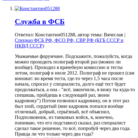
Служба в ФСБ
Ответил: Константин051288, автор темы: Вячеслав |
Спецназ ФСБ РФ, ФСО РФ, СВР РФ (КГБ СССР и
НКВД СССР)
Уважаемые форумчане. Подскажите, пожалуйста, когда
можно проходить полиграф второй раз (можно ли
вообще). Проходил я врачебную комиссию и тесты
летом, полиграф в июле 2012. Полиграф не прошел (сам
виноват: во время теста, где-то через 1,5 часа после
начала, спросил у специалиста, долго ещё тест будет
продолжаться, а она - "всё, закончили, я вижу ты куда-то
спешишь, пройдешь в следующий раз, звони
кадровику") Потом позвонил кадровику, он в этот раз
был злой, сердитый (мне кадровик попался вообще
отличный, добрый, серьёзный, всё объяснил,
Подполковник, из танковых войск, я, конечно,
понимаю, что его подставил) сказал, раз специалист
сделал такое решение, то всё, попробуй через два года.
Правда ли что только через два года?