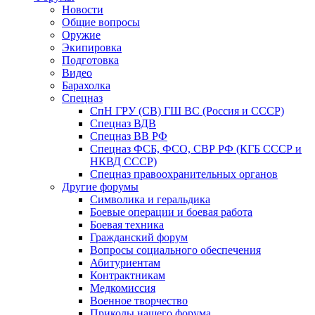
Новости
Общие вопросы
Оружие
Экипировка
Подготовка
Видео
Барахолка
Спецназ
СпН ГРУ (СВ) ГШ ВС (Россия и СССР)
Спецназ ВДВ
Спецназ ВВ РФ
Спецназ ФСБ, ФСО, СВР РФ (КГБ СССР и
НКВД СССР)
Спецназ правоохранительных органов
Другие форумы
Символика и геральдика
Боевые операции и боевая работа
Боевая техника
Гражданский форум
Вопросы социального обеспечения
Абитуриентам
Контрактникам
Медкомиссия
Военное творчество
Приколы нашего форума