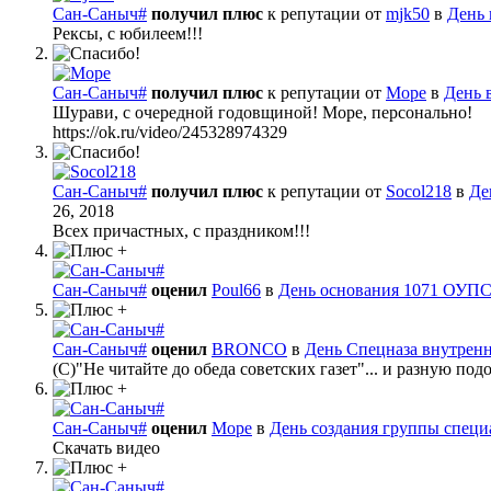
Сан-Саныч#
получил плюс
к репутации от
mjk50
в
День 
Рексы, с юбилеем!!!
Сан-Саныч#
получил плюс
к репутации от
Море
в
День 
Шурави, с очередной годовщиной! Море, персонально!
https://ok.ru/video/245328974329
Сан-Саныч#
получил плюс
к репутации от
Socol218
в
Де
26, 2018
Всех причастных, с праздником!!!
Сан-Саныч#
оценил
Poul66
в
День основания 1071 ОУП
Сан-Саныч#
оценил
BRONCO
в
День Спецназа внутрен
(С)"Не читайте до обеда советских газет"... и разную п
Сан-Саныч#
оценил
Море
в
День создания группы специ
Скачать видео