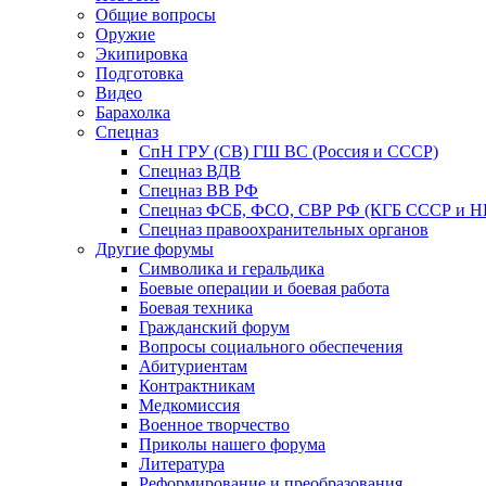
Общие вопросы
Оружие
Экипировка
Подготовка
Видео
Барахолка
Спецназ
СпН ГРУ (СВ) ГШ ВС (Россия и СССР)
Спецназ ВДВ
Спецназ ВВ РФ
Спецназ ФСБ, ФСО, СВР РФ (КГБ СССР и 
Спецназ правоохранительных органов
Другие форумы
Символика и геральдика
Боевые операции и боевая работа
Боевая техника
Гражданский форум
Вопросы социального обеспечения
Абитуриентам
Контрактникам
Медкомиссия
Военное творчество
Приколы нашего форума
Литература
Реформирование и преобразования