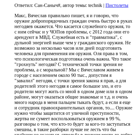
Ответил: Сан-Саныч#, автор темы: technik |
Пистолеты
Макс, Вячеслав правильно пишет, я и говорю, что
оружие добропорядочных граждан очень быстро в руках
негодяев окажется. Что касается служебного оружия, то
с ним сейчас и у ЧОПов проблемы, с 2012 года они его
арендуют в МВД. Служебная есть и "травматика", с
дульной энергией выше чем у гражданского оружия. Не
возможно за несколько часов или дней подготовить
человека для применения им оружия. Оля права в том,
что психологическая подготовка очень важна. Что такое
"грохнуть" негодяя? С технической точки зрения не
проблема, а с моральной? Мы с Вячеславом живем в
городе с населением около 90 тыс., допустим я
"завалил" негодяя, с точки зрения закона я прав, а для
родителей этого негодяя я самое большое зло, и его
родители могут жить со мной в одном доме или в одном
районе, могут оказаться общие знакомые и т.д. и очень
много народа в меня пальцем тыкать будут, а если я еще
и сотрудник правоохранительных органов, то.... Оружие
нужно чтобы защитится от уличной преступности,
жертва не сумеет воспользоваться оружием в 99 %,
разговоры о том, что кто-то будет за кого-то заступаться
смешны, в такие разборки лучше не лесть что бы
крайним не оказаться, стрельба в людном месте до добра