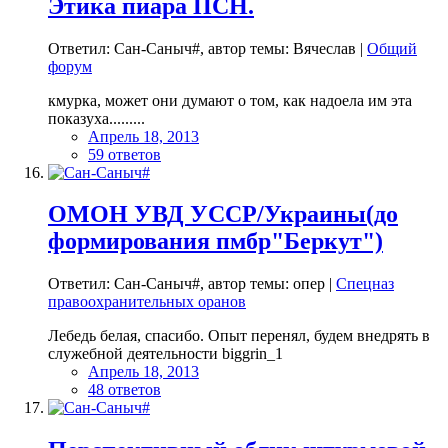
Этика пиара ПСН.
Ответил: Сан-Саныч#, автор темы: Вячеслав |
Общий
форум
кмурка, может они думают о том, как надоела им эта
показуха.........
Апрель 18, 2013
59 ответов
ОМОН УВД УССР/Украины(до
формирования пмбр"Беркут")
Ответил: Сан-Саныч#, автор темы: опер |
Спецназ
правоохранительных оранов
Лебедь белая, спасибо. Опыт перенял, будем внедрять в
служебной деятельности biggrin_1
Апрель 18, 2013
48 ответов