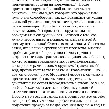
применением оружия на поражение...". После
применения оружия большой шанс оказаться за
решеткой. Если мы будем говорить что оружие нам
нужно для самообороны, так как возникают ситуации
реальной угрозе жизни, то окажется, что большинство
из нас лицемерит. Если была такая ситуация и мы
остались живы без применения оружия, значит
обойдемся и в следующий раз. Согласен с тем, что
нужно просто навести порядок на улицах и всё! А
почему нет порядка? Ответ с вами мы знаем. С чего мы
взяли, что наличие оружия решит проблемы. Многие
проблемы уличной преступности могут решить
разрешенные виды гражданского оружия самообороны,
но что то наши граждане не могут воспользоваться
электрошокерами, газовым оружием, "травматикой".
serg, против кастета хватила бы и "травматики"... но... С
другой стороны, у нас (форумчан) любовь к оружию и
просто хотелось бы иметь ствол. serg, если есть
действительно острая необходимость в стволе, то у Вас
он был-бы...и Вы знаете как избежать уголовной
ответственности, за незаконное хранение и ношение...
Просто в во всех ситуациях мы проецируем все на себя,
не надо забывать, что мы "профессионалы" и наша
подготовка проходила не два часа или неделю, а годы и