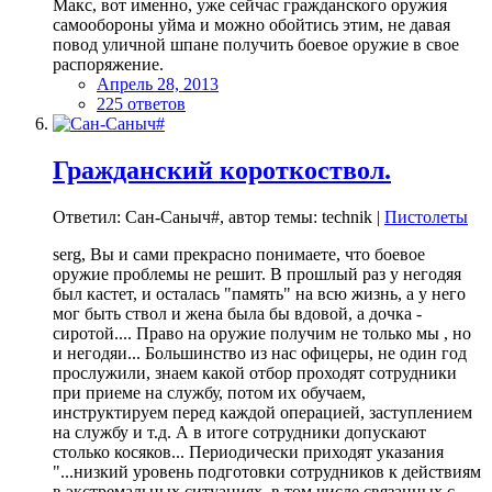
Макс, вот именно, уже сейчас гражданского оружия
самообороны уйма и можно обойтись этим, не давая
повод уличной шпане получить боевое оружие в свое
распоряжение.
Апрель 28, 2013
225 ответов
Гражданский короткоствол.
Ответил: Сан-Саныч#, автор темы: technik |
Пистолеты
serg, Вы и сами прекрасно понимаете, что боевое
оружие проблемы не решит. В прошлый раз у негодяя
был кастет, и осталась "память" на всю жизнь, а у него
мог быть ствол и жена была бы вдовой, а дочка -
сиротой.... Право на оружие получим не только мы , но
и негодяи... Большинство из нас офицеры, не один год
прослужили, знаем какой отбор проходят сотрудники
при приеме на службу, потом их обучаем,
инструктируем перед каждой операцией, заступлением
на службу и т.д. А в итоге сотрудники допускают
столько косяков... Периодически приходят указания
"...низкий уровень подготовки сотрудников к действиям
в экстремальных ситуациях, в том числе связанных с