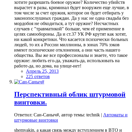
хотите разрешить боевое оружие? Количество убийств
вырастет в разы, криминал будет вооружен еще лучше, в
том числе за счет оружия, которое он будет отбирать у
законопослушных граждан. Да у нас не одна свадьба без
мордобоя не обходиться, а тут оружие? Несчастных
случаев с "травматикой" больше, чем её применение в
целях самообороны. Да и ст.37 УК РФ крутят как хотят,
ни какой конкретики. Что касается психически больных
людей, то их а России миллионы, в зонах 70% зэков
имеют психические отклонения, а они часть нашего
общества. Вы же все профессионалы и знаете, что такое
оружие: любить его-да, уважать-да, использовать на
работе-да, но дома, на улице-нет!
Апрель 25, 2013
225 ответов
Перспективный облик штурмовой
винтовки.
Ответил: Сан-Саныч#, автор темы: technik |
Автоматы и
штурмовые винтовки
shemyakin, а какая связь между вступлением в ВТО и