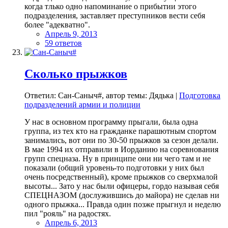
когда тлько одно напоминание о прибытии этого
подразделения, заставляет преступников вести себя
более "адекватно".
Апрель 9, 2013
59 ответов
Сколько прыжков
Ответил: Сан-Саныч#, автор темы: Дядька |
Подготовка
подразделений армии и полиции
У нас в основном программу прыгали, была одна
группа, из тех кто на гражданке парашютным спортом
занимались, вот они по 30-50 прыжков за сезон делали.
В мае 1994 их отправили в Иорданию на соревнования
групп спецназа. Ну в принципе они ни чего там и не
показали (общий уровень-то подготовки у них был
очень посредственный), кроме прыжков со сверхмалой
высоты... Зато у нас были офицеры, гордо называя себя
СПЕЦНАЗОМ (дослужившись до майора) не сделав ни
одного прыжка... Правда один позже прыгнул и неделю
пил "рояль" на радостях.
Апрель 6, 2013