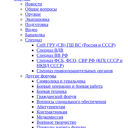
Новости
Общие вопросы
Оружие
Экипировка
Подготовка
Видео
Барахолка
Спецназ
СпН ГРУ (СВ) ГШ ВС (Россия и СССР)
Спецназ ВДВ
Спецназ ВВ РФ
Спецназ ФСБ, ФСО, СВР РФ (КГБ СССР и
НКВД СССР)
Спецназ правоохранительных органов
Другие форумы
Символика и геральдика
Боевые операции и боевая работа
Боевая техника
Гражданский форум
Вопросы социального обеспечения
Абитуриентам
Контрактникам
Медкомиссия
Военное творчество
Приколы нашего форума