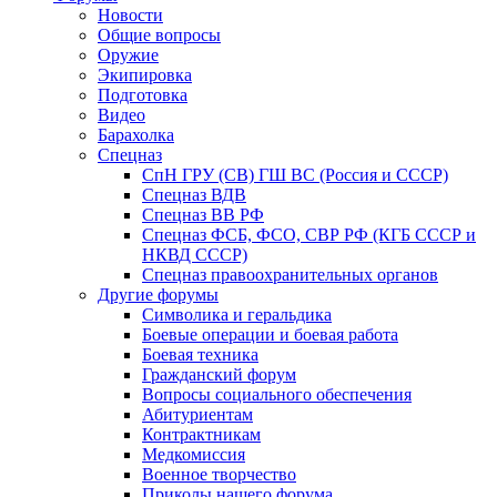
Новости
Общие вопросы
Оружие
Экипировка
Подготовка
Видео
Барахолка
Спецназ
СпН ГРУ (СВ) ГШ ВС (Россия и СССР)
Спецназ ВДВ
Спецназ ВВ РФ
Спецназ ФСБ, ФСО, СВР РФ (КГБ СССР и
НКВД СССР)
Спецназ правоохранительных органов
Другие форумы
Символика и геральдика
Боевые операции и боевая работа
Боевая техника
Гражданский форум
Вопросы социального обеспечения
Абитуриентам
Контрактникам
Медкомиссия
Военное творчество
Приколы нашего форума