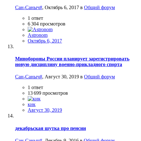
Сан-Саныч#
,
Октябрь 6, 2017
в
Общий форум
1
ответ
6 304
просмотров
Astronom
Октябрь 6, 2017
Минобороны России планирует зарегистрировать
новую дисциплину военно-прикладного спорта
Сан-Саныч#
,
Август 30, 2019
в
Общий форум
1
ответ
13 699
просмотров
кик
Август 30, 2019
декабрьская шутка про пенсии
Сан-Саныч#
,
Декабрь 9, 2016
в
Общий форум