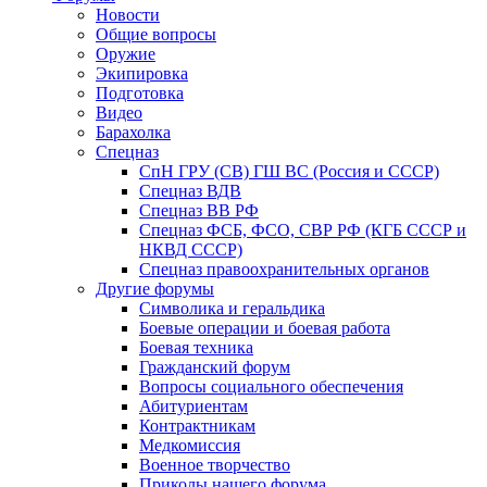
Новости
Общие вопросы
Оружие
Экипировка
Подготовка
Видео
Барахолка
Спецназ
СпН ГРУ (СВ) ГШ ВС (Россия и СССР)
Спецназ ВДВ
Спецназ ВВ РФ
Спецназ ФСБ, ФСО, СВР РФ (КГБ СССР и
НКВД СССР)
Спецназ правоохранительных органов
Другие форумы
Символика и геральдика
Боевые операции и боевая работа
Боевая техника
Гражданский форум
Вопросы социального обеспечения
Абитуриентам
Контрактникам
Медкомиссия
Военное творчество
Приколы нашего форума