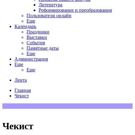
Литература
Реформирование и преобразования
Пользователи онлайн
Еще
Календарь
Праздники
Выставки
События
Памятные даты
Еще
Администрация
Еще
Еще
Лента
Главная
Чекист
Чекист