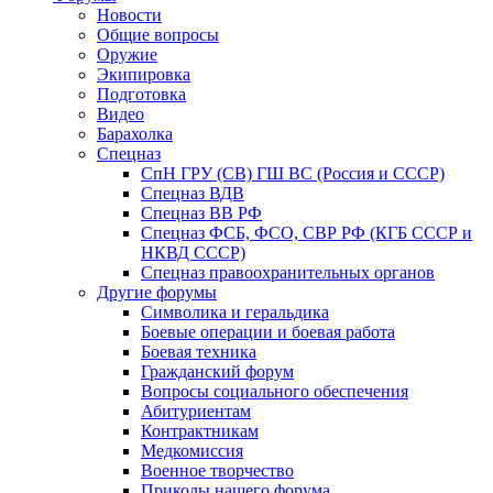
Новости
Общие вопросы
Оружие
Экипировка
Подготовка
Видео
Барахолка
Спецназ
СпН ГРУ (СВ) ГШ ВС (Россия и СССР)
Спецназ ВДВ
Спецназ ВВ РФ
Спецназ ФСБ, ФСО, СВР РФ (КГБ СССР и
НКВД СССР)
Спецназ правоохранительных органов
Другие форумы
Символика и геральдика
Боевые операции и боевая работа
Боевая техника
Гражданский форум
Вопросы социального обеспечения
Абитуриентам
Контрактникам
Медкомиссия
Военное творчество
Приколы нашего форума