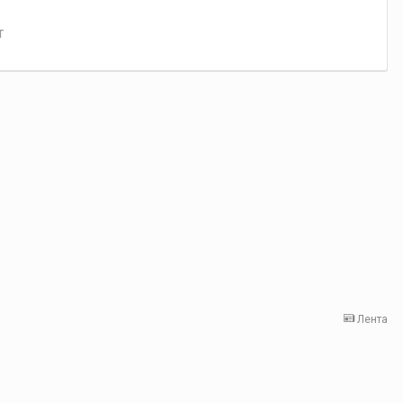
т
Лента