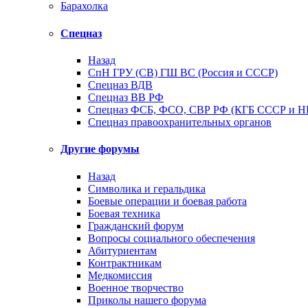
Барахолка
Спецназ
Назад
СпН ГРУ (СВ) ГШ ВС (Россия и СССР)
Спецназ ВДВ
Спецназ ВВ РФ
Спецназ ФСБ, ФСО, СВР РФ (КГБ СССР и 
Спецназ правоохранительных органов
Другие форумы
Назад
Символика и геральдика
Боевые операции и боевая работа
Боевая техника
Гражданский форум
Вопросы социального обеспечения
Абитуриентам
Контрактникам
Медкомиссия
Военное творчество
Приколы нашего форума