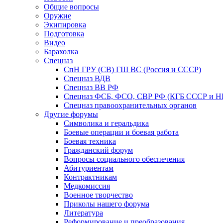
Общие вопросы
Оружие
Экипировка
Подготовка
Видео
Барахолка
Спецназ
СпН ГРУ (СВ) ГШ ВС (Россия и СССР)
Спецназ ВДВ
Спецназ ВВ РФ
Спецназ ФСБ, ФСО, СВР РФ (КГБ СССР и 
Спецназ правоохранительных органов
Другие форумы
Символика и геральдика
Боевые операции и боевая работа
Боевая техника
Гражданский форум
Вопросы социального обеспечения
Абитуриентам
Контрактникам
Медкомиссия
Военное творчество
Приколы нашего форума
Литература
Реформирование и преобразования