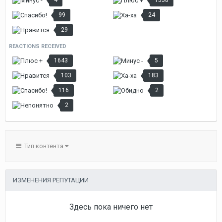
4
1558
99
24
29
REACTIONS RECEIVED
1643
5
103
183
116
2
2
Тип контента
ИЗМЕНЕНИЯ РЕПУТАЦИИ
Здесь пока ничего нет