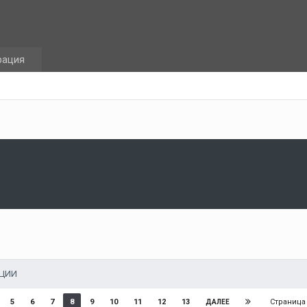
рация
АЦИИ
Страница
5
6
7
8
9
10
11
12
13
ДАЛЕЕ