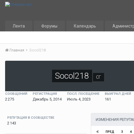
Лента
Форумы
Календарь
Админист
Главная
Socol218
Socol218
СГ
СООБЩЕНИЙ
РЕГИСТРАЦИЯ
ПОСЛ. ПОСЕЩЕНИЕ
ВЫИГРАЛ ДНЕЙ
2 275
Декабрь 5, 2014
Июль 4, 2023
161
РЕПУТАЦИЯ В СООБЩЕСТВЕ
ИЗМЕНЕНИЯ РЕПУТ
2 143
3
4
ПРЕД