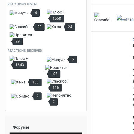
REACTIONS GIVEN
4
1558
99
24
29
REACTIONS RECEIVED
5
1643
103
183
116
2
2
Форумы