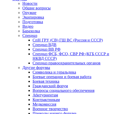
Новости
Общие вопросы
Оружие
Экипировка
Подготовка
Видео
Барахолка
Спецназ
СпН ГРУ (СВ) ГШ ВС (Россия и СССР)
Спецназ ВДВ
Спецназ ВВ РФ
Спецназ ФСБ, ФСО, СВР РФ (КГБ СССР и
НКВД СССР)
Спецназ правоохранительных органов
Другие форумы
Символика и геральдика
Боевые операции и боевая работа
Боевая техника
Гражданский форум
Вопросы социального обеспечения
Абитуриентам
Контрактникам
Медкомиссия
Военное творчество
Приколы нашего форума