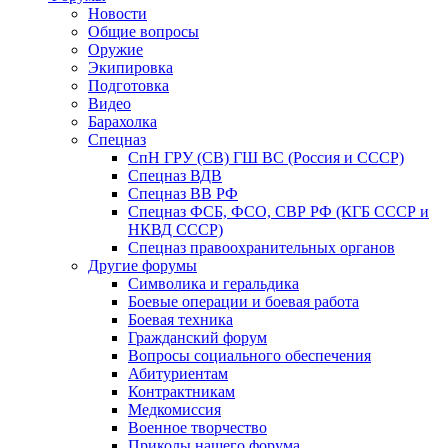
Новости
Общие вопросы
Оружие
Экипировка
Подготовка
Видео
Барахолка
Спецназ
СпН ГРУ (СВ) ГШ ВС (Россия и СССР)
Спецназ ВДВ
Спецназ ВВ РФ
Спецназ ФСБ, ФСО, СВР РФ (КГБ СССР и
НКВД СССР)
Спецназ правоохранительных органов
Другие форумы
Символика и геральдика
Боевые операции и боевая работа
Боевая техника
Гражданский форум
Вопросы социального обеспечения
Абитуриентам
Контрактникам
Медкомиссия
Военное творчество
Приколы нашего форума