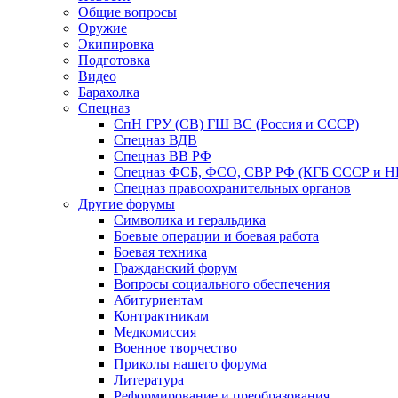
Общие вопросы
Оружие
Экипировка
Подготовка
Видео
Барахолка
Спецназ
СпН ГРУ (СВ) ГШ ВС (Россия и СССР)
Спецназ ВДВ
Спецназ ВВ РФ
Спецназ ФСБ, ФСО, СВР РФ (КГБ СССР и 
Спецназ правоохранительных органов
Другие форумы
Символика и геральдика
Боевые операции и боевая работа
Боевая техника
Гражданский форум
Вопросы социального обеспечения
Абитуриентам
Контрактникам
Медкомиссия
Военное творчество
Приколы нашего форума
Литература
Реформирование и преобразования