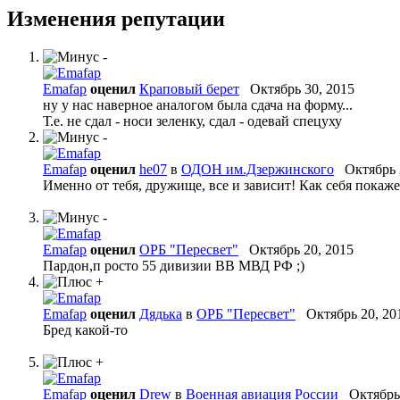
Изменения репутации
Emafap
оценил
Краповый берет
Октябрь 30, 2015
ну у нас наверное аналогом была сдача на форму...
Т.е. не сдал - носи зеленку, сдал - одевай спецуху
Emafap
оценил
he07
в
ОДОН им.Дзержинского
Октябрь 
Именно от тебя, дружище, все и зависит! Как себя покажеш
Emafap
оценил
ОРБ "Пересвет"
Октябрь 20, 2015
Пардон,п росто 55 дивизии ВВ МВД РФ ;)
Emafap
оценил
Дядька
в
ОРБ "Пересвет"
Октябрь 20, 20
Бред какой-то
Emafap
оценил
Drew
в
Военная авиация России
Октябрь