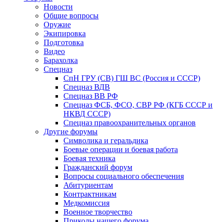
Новости
Общие вопросы
Оружие
Экипировка
Подготовка
Видео
Барахолка
Спецназ
СпН ГРУ (СВ) ГШ ВС (Россия и СССР)
Спецназ ВДВ
Спецназ ВВ РФ
Спецназ ФСБ, ФСО, СВР РФ (КГБ СССР и
НКВД СССР)
Спецназ правоохранительных органов
Другие форумы
Символика и геральдика
Боевые операции и боевая работа
Боевая техника
Гражданский форум
Вопросы социального обеспечения
Абитуриентам
Контрактникам
Медкомиссия
Военное творчество
Приколы нашего форума