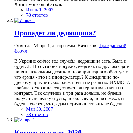
Хотя я могу ошибаться.
Июнь 1, 2007
78 ответов
Пропадет ли дедовщина?
Ответил: Vimpel1, автор темы: Вячеслав |
Гражданский
форум
В Украине сейчас год службы, дедовщина есть. Была и
будет. :D По сути она и нужна, ведь как по другому дать
понять некольким десяткам новопришедшим оболтусам,
что армия - это не пионер-лагерь? К дисцилине по-
другому приучить молодёж почти не реально. ИХМО. А
вообще в Украине существует альтернатива - идти на
контракт. Так служишь в три раза дольше, но будешь
получать денежку (пусть, не большую, но всё же...), и
будешь уверен, что дедам портянки стирать не будешь...
Май 30, 2007
78 ответов
Киевская часть 3030