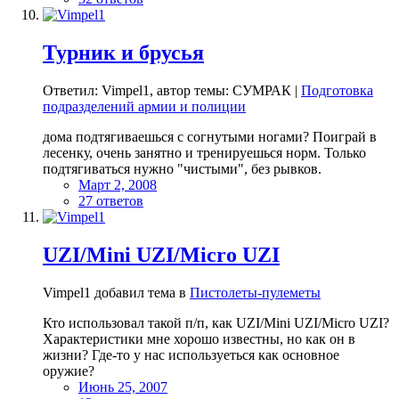
Турник и брусья
Ответил: Vimpel1, автор темы: СУМРАК |
Подготовка
подразделений армии и полиции
дома подтягиваешься с согнутыми ногами? Поиграй в
лесенку, очень занятно и тренируешься норм. Только
подтягиваться нужно "чистыми", без рывков.
Март 2, 2008
27 ответов
UZI/Mini UZI/Micro UZI
Vimpel1 добавил тема в
Пистолеты-пулеметы
Кто использовал такой п/п, как UZI/Mini UZI/Micro UZI?
Характеристики мне хорошо известны, но как он в
жизни? Где-то у нас используеться как основное
оружие?
Июнь 25, 2007