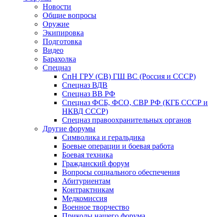
Новости
Общие вопросы
Оружие
Экипировка
Подготовка
Видео
Барахолка
Спецназ
СпН ГРУ (СВ) ГШ ВС (Россия и СССР)
Спецназ ВДВ
Спецназ ВВ РФ
Спецназ ФСБ, ФСО, СВР РФ (КГБ СССР и
НКВД СССР)
Спецназ правоохранительных органов
Другие форумы
Символика и геральдика
Боевые операции и боевая работа
Боевая техника
Гражданский форум
Вопросы социального обеспечения
Абитуриентам
Контрактникам
Медкомиссия
Военное творчество
Приколы нашего форума