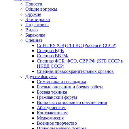
Новости
Общие вопросы
Оружие
Экипировка
Подготовка
Видео
Барахолка
Спецназ
СпН ГРУ (СВ) ГШ ВС (Россия и СССР)
Спецназ ВДВ
Спецназ ВВ РФ
Спецназ ФСБ, ФСО, СВР РФ (КГБ СССР и
НКВД СССР)
Спецназ правоохранительных органов
Другие форумы
Символика и геральдика
Боевые операции и боевая работа
Боевая техника
Гражданский форум
Вопросы социального обеспечения
Абитуриентам
Контрактникам
Медкомиссия
Военное творчество
Приколы нашего форума