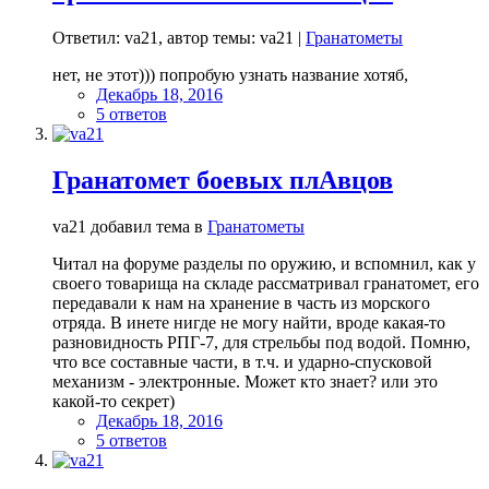
Ответил: va21, автор темы: va21 |
Гранатометы
нет, не этот))) попробую узнать название хотяб,
Декабрь 18, 2016
5 ответов
Гранатомет боевых плАвцов
va21 добавил тема в
Гранатометы
Читал на форуме разделы по оружию, и вспомнил, как у
своего товарища на складе рассматривал гранатомет, его
передавали к нам на хранение в часть из морского
отряда. В инете нигде не могу найти, вроде какая-то
разновидность РПГ-7, для стрельбы под водой. Помню,
что все составные части, в т.ч. и ударно-спусковой
механизм - электронные. Может кто знает? или это
какой-то секрет)
Декабрь 18, 2016
5 ответов