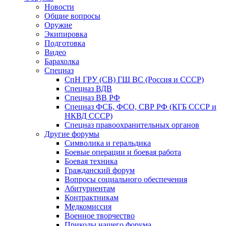
Новости
Общие вопросы
Оружие
Экипировка
Подготовка
Видео
Барахолка
Спецназ
СпН ГРУ (СВ) ГШ ВС (Россия и СССР)
Спецназ ВДВ
Спецназ ВВ РФ
Спецназ ФСБ, ФСО, СВР РФ (КГБ СССР и
НКВД СССР)
Спецназ правоохранительных органов
Другие форумы
Символика и геральдика
Боевые операции и боевая работа
Боевая техника
Гражданский форум
Вопросы социального обеспечения
Абитуриентам
Контрактникам
Медкомиссия
Военное творчество
Приколы нашего форума