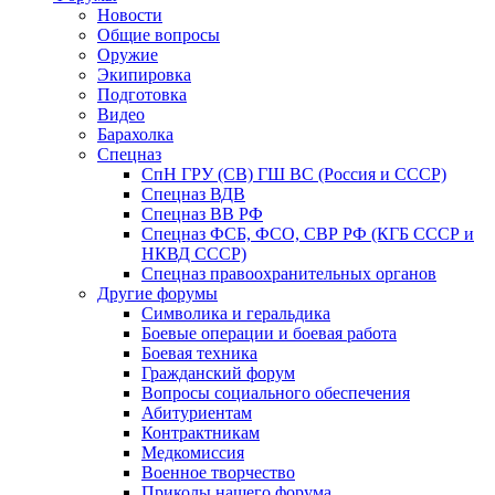
Новости
Общие вопросы
Оружие
Экипировка
Подготовка
Видео
Барахолка
Спецназ
СпН ГРУ (СВ) ГШ ВС (Россия и СССР)
Спецназ ВДВ
Спецназ ВВ РФ
Спецназ ФСБ, ФСО, СВР РФ (КГБ СССР и
НКВД СССР)
Спецназ правоохранительных органов
Другие форумы
Символика и геральдика
Боевые операции и боевая работа
Боевая техника
Гражданский форум
Вопросы социального обеспечения
Абитуриентам
Контрактникам
Медкомиссия
Военное творчество
Приколы нашего форума