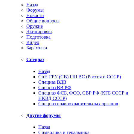
Назад
Форумы
Новости
Общие вопросы
Оружие
Экипировка
Подготовка
Видео
Барахолка
Спецназ
Назад
СпН ГРУ (СВ) ГШ ВС (Россия и СССР)
Спецназ ВДВ
Спецназ ВВ РФ
Спецназ ФСБ, ФСО, СВР РФ (КГБ СССР и
НКВД СССР)
Спецназ правоохранительных органов
Другие форумы
Назад
Символика и геральдика