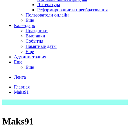
Литература
Реформирование и преобразования
Пользователи онлайн
Еще
Календарь
Праздники
Выставки
События
Памятные даты
Еще
Администрация
Еще
Еще
Лента
Главная
Maks91
Maks91