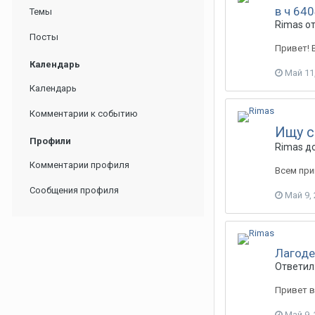
в ч 64
Темы
Rimas о
Посты
Привет! 
Календарь
Май 11
Календарь
Комментарии к событию
Ищу с
Профили
Rimas д
Комментарии профиля
Всем при
Сообщения профиля
Май 9,
Лагоде
Ответил:
Привет в
Май 9,