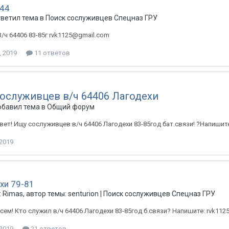
044
тветил тема в
Поиск сослуживцев Спецназ ГРУ
В/ч 64406 83-85г rvk1125@gmail.com
, 2019
11 ответов
ослуживцев в/ч 64406 Лагодехи
обавил тема в
Общий форум
вет! Ищу сослуживцев в/ч 64406 Лагодехи 83-85год бат.связи! ?Напиши
 2019
хи 79-81
 Rimas, автор темы: senturion |
Поиск сослуживцев Спецназ ГРУ
сем! Кто служил в/ч 64406 Лагодехи 83-85год б.связи? Напишите: rvk1
 2019
21 ответов