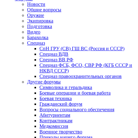
Новости
Общие вопросы
Оружие
Экипировка
Подготовка
Видео
Барахолка
Спецназ
СпН ГРУ (СВ) ГШ ВС (Россия и СССР)
Спецназ ВДВ
Спецназ ВВ РФ
Спецназ ФСБ, ФСО, СВР РФ (КГБ СССР и
НКВД СССР)
Спецназ правоохранительных органов
Другие форумы
Символика и геральдика
Боевые операции и боевая работа
Боевая техника
Гражданский форум
Вопросы социального обеспечения
Абитуриентам
Контрактникам
Медкомиссия
Военное творчество
Приколы нашего форума