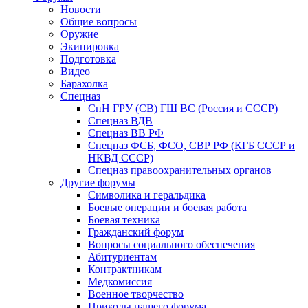
Новости
Общие вопросы
Оружие
Экипировка
Подготовка
Видео
Барахолка
Спецназ
СпН ГРУ (СВ) ГШ ВС (Россия и СССР)
Спецназ ВДВ
Спецназ ВВ РФ
Спецназ ФСБ, ФСО, СВР РФ (КГБ СССР и
НКВД СССР)
Спецназ правоохранительных органов
Другие форумы
Символика и геральдика
Боевые операции и боевая работа
Боевая техника
Гражданский форум
Вопросы социального обеспечения
Абитуриентам
Контрактникам
Медкомиссия
Военное творчество
Приколы нашего форума