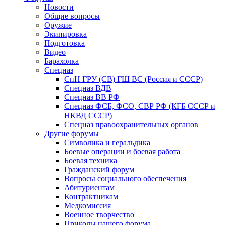
Новости
Общие вопросы
Оружие
Экипировка
Подготовка
Видео
Барахолка
Спецназ
СпН ГРУ (СВ) ГШ ВС (Россия и СССР)
Спецназ ВДВ
Спецназ ВВ РФ
Спецназ ФСБ, ФСО, СВР РФ (КГБ СССР и
НКВД СССР)
Спецназ правоохранительных органов
Другие форумы
Символика и геральдика
Боевые операции и боевая работа
Боевая техника
Гражданский форум
Вопросы социального обеспечения
Абитуриентам
Контрактникам
Медкомиссия
Военное творчество
Приколы нашего форума