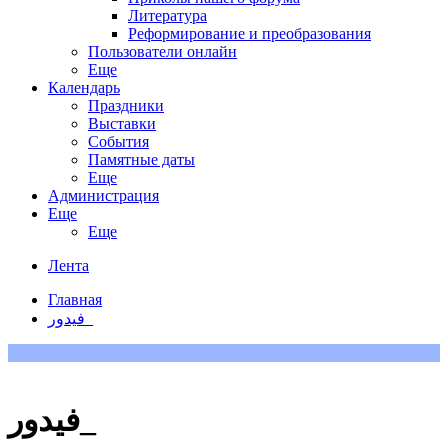
Литература
Реформирование и преобразования
Пользователи онлайн
Еще
Календарь
Праздники
Выставки
События
Памятные даты
Еще
Администрация
Еще
Еще
Лента
Главная
فيدور_
فيدور_