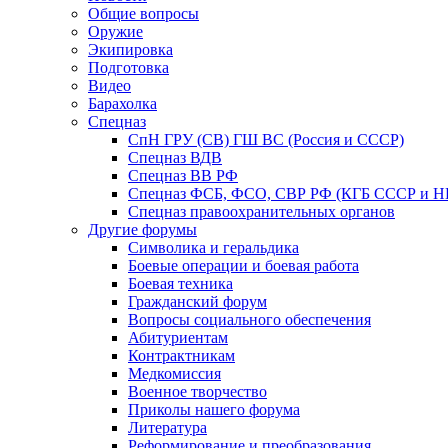
Общие вопросы
Оружие
Экипировка
Подготовка
Видео
Барахолка
Спецназ
СпН ГРУ (СВ) ГШ ВС (Россия и СССР)
Спецназ ВДВ
Спецназ ВВ РФ
Спецназ ФСБ, ФСО, СВР РФ (КГБ СССР и 
Спецназ правоохранительных органов
Другие форумы
Символика и геральдика
Боевые операции и боевая работа
Боевая техника
Гражданский форум
Вопросы социального обеспечения
Абитуриентам
Контрактникам
Медкомиссия
Военное творчество
Приколы нашего форума
Литература
Реформирование и преобразования