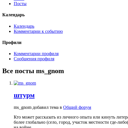
Посты
Календарь
Календарь
Комментарии к событию
Профили
Комментарии профиля
Сообщения профиля
Все посты ms_gnom
штурм
ms_gnom добавил тема в
Общий форум
Кто может рассказать из личного опыта или кинуть литера
более глобально (село, город, участок местности где-либ
на войне.