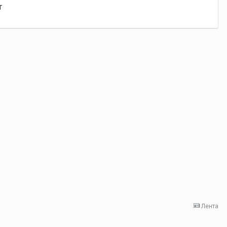
т
Лента