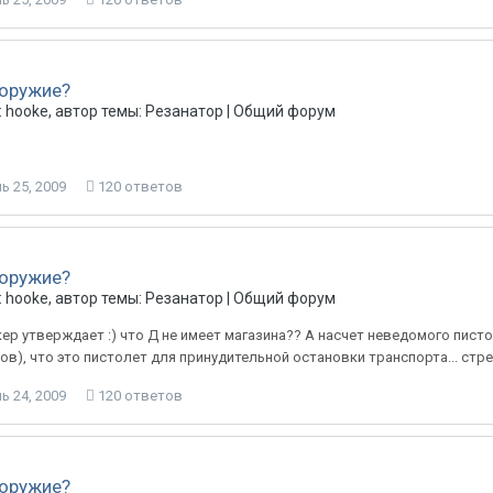
 оружие?
 hooke, автор темы: Резанатор |
Общий форум
ь 25, 2009
120 ответов
 оружие?
 hooke, автор темы: Резанатор |
Общий форум
ер утверждает :) что Д не имеет магазина?? А насчет неведомого писто
ов), что это пистолет для принудительной остановки транспорта... стрел
ь 24, 2009
120 ответов
 оружие?