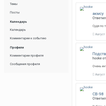
Темы
Посты
акмсу
Ответил:
Календарь
Судя по т
Календарь
Август 
Комментарии к событию
Профили
Подств
Комментарии профиля
hooke о
Сообщения профиля
Очень ин
Август 
СВ-98
Ответил: