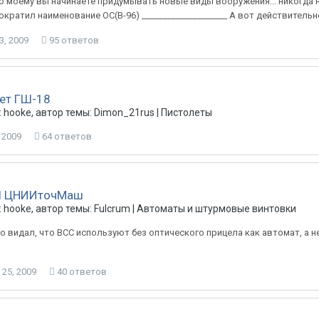
по моему вы начинаете придумывать новые виды вооружения... никогда н
ократил наименование ОС(В-96) ____________________ А вот действительн
3, 2009
95 ответов
ет ГШ-18
 hooke, автор темы: Dimon_21rus |
Пистолеты
 2009
64 ответов
Л ЦНИИточМаш
 hooke, автор темы: Fulcrum |
Автоматы и штурмовые винтовки
о видал, что ВСС используют без оптического прицела как автомат, а н
?
25, 2009
40 ответов