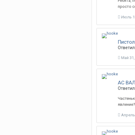
Ребята, 
просто с
Июль 1
Пистол
Ответил:
Май 31,
АС ВА
Ответил:
Частеньк
явление
Апрель 