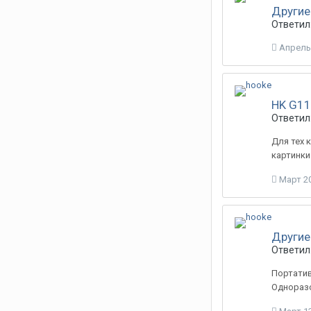
Другие
Ответил
Апрель 
HK G11
Ответил:
Для тех к
картинки
Март 20
Другие
Ответил
Портатив
Одноразо