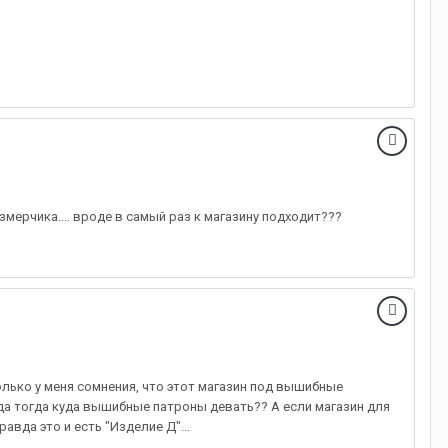
мерчика.... вроде в самый раз к магазину подходит???
Только у меня сомнения, что этот магазин под вышибные
авда тогда куда вышибные патроны девать?? А если магазин для
вда это и есть "Изделие Д"...