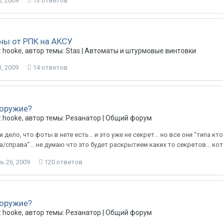
, 2009
13 ответов
ны от РПК на АКСУ
 hooke, автор темы: Stas |
Автоматы и штурмовые винтовки
, 2009
14 ответов
 оружие?
 hooke, автор темы: Резанатор |
Общий форум
и дело, что фоты в нете есть... и это уже не секрет... но все они "типа 
а/справа"... не думаю что это будет раскрытием каких то секретов... ко
ь 26, 2009
120 ответов
 оружие?
 hooke, автор темы: Резанатор |
Общий форум