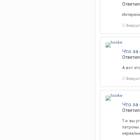
Ответил:
Интересн
Феврал
Что за
Ответил:
А вот эт
Феврал
Что за
Ответил:
Т.е. вы 
патроны.
нереальн