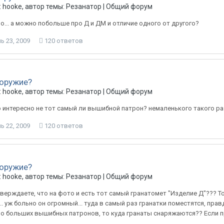
 hooke, автор темы: Резанатор |
Общий форум
о... а можно побольше про Д и ДМ и отличие одного от другого?
ь 23, 2009
120 ответов
 оружие?
 hooke, автор темы: Резанатор |
Общий форум
о интересно не тот самый ли вышибной патрон? немаленького такого раз
ь 22, 2009
120 ответов
 оружие?
 hooke, автор темы: Резанатор |
Общий форум
утверждаете, что на фото и есть тот самый гранатомет "Изделие Д"??? 
.. уж больно он огромный... туда в самый раз гранатки поместятся, пр
о больших вышибных патронов, то куда гранаты снаряжаются?? Если пра