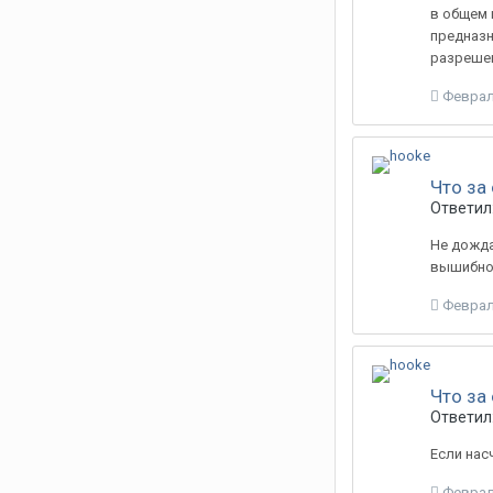
в общем 
предназн
разрешени
Феврал
Что за
Ответил:
Не дожда
вышибной
Феврал
Что за
Ответил:
Если насч
Феврал