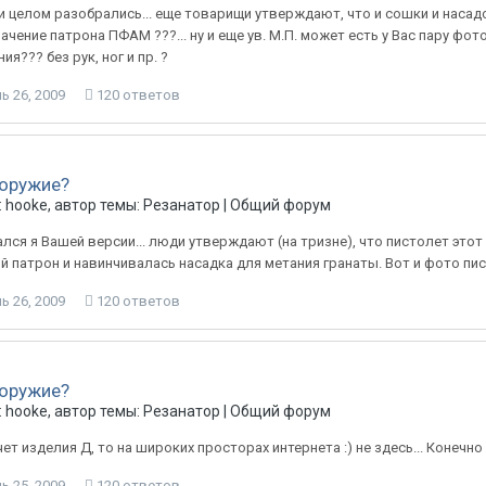
и целом разобрались... еще товарищи утверждают, что и сошки и насадок
ачение патрона ПФАМ ???... ну и еще ув. М.П. может есть у Вас пару фо
я??? без рук, ног и пр. ?
ь 26, 2009
120 ответов
 оружие?
 hooke, автор темы: Резанатор |
Общий форум
лся я Вашей версии... люди утверждают (на тризне), что пистолет этот 
 патрон и навинчивалась насадка для метания гранаты. Вот и фото пис
ь 26, 2009
120 ответов
 оружие?
 hooke, автор темы: Резанатор |
Общий форум
ет изделия Д, то на широких просторах интернета :) не здесь... Конечно 
ь 25, 2009
120 ответов