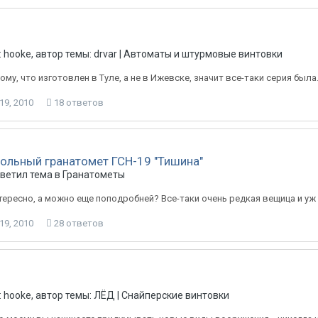
 hooke, автор темы: drvar |
Автоматы и штурмовые винтовки
ому, что изготовлен в Туле, а не в Ижевске, значит все-таки серия была.
19, 2010
18 ответов
ольный гранатомет ГСН-19 "Тишина"
тветил тема в
Гранатометы
тересно, а можно еще поподробней? Все-таки очень редкая вещица и уж
19, 2010
28 ответов
 hooke, автор темы: ЛЁД |
Снайперские винтовки