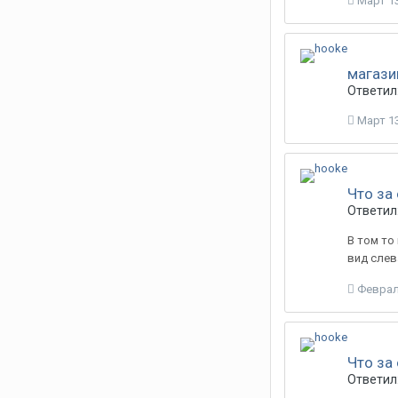
Март 13
магази
Ответил:
Март 13
Что за
Ответил:
В том то 
вид слев
Феврал
Что за
Ответил: