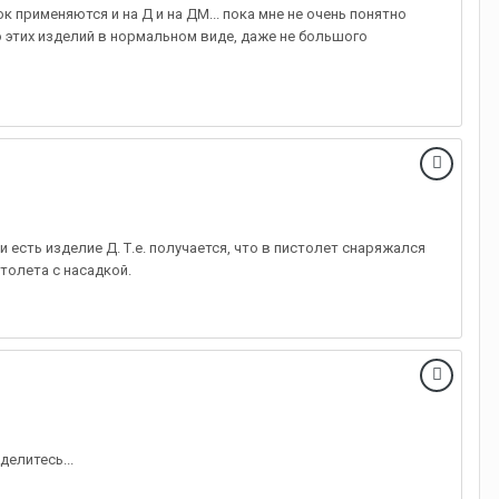
 применяются и на Д и на ДМ... пока мне не очень понятно
то этих изделий в нормальном виде, даже не большого
и есть изделие Д. Т.е. получается, что в пистолет снаряжался
толета с насадкой.
делитесь...