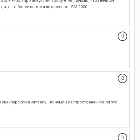
е слыхивал про некую винтовку В-96... думаю, что ПРИБОЙ
о, что-то более новое и интересное - ВМ-2000
е снайперскую винтовку... почему и распространенное ли это