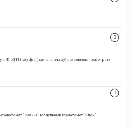
by.ru/DieG11Story.djvu (взято с ганз.ру) остальным посмотреть
-гранатомет "Лавина" Модульный гранатомет "Блок"