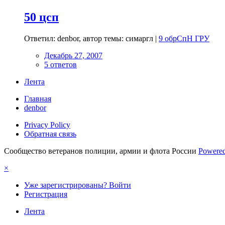
50 цсп
Ответил: denbor, автор темы: симаргл |
9 обрСпН ГРУ
Декабрь 27, 2007
5 ответов
Лента
Главная
denbor
Privacy Policy
Обратная связь
Сообщество ветеранов полиции, армии и флота России
Powered
×
Уже зарегистрированы? Войти
Регистрация
Лента