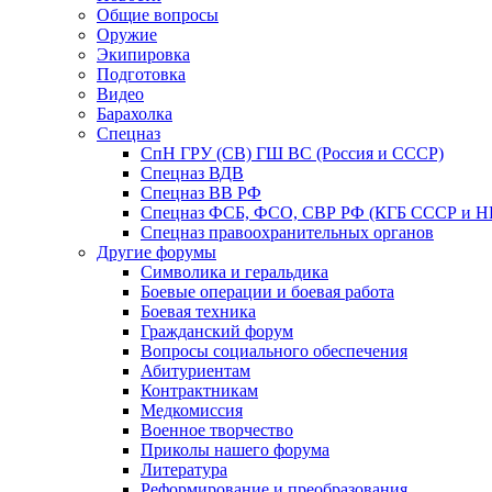
Общие вопросы
Оружие
Экипировка
Подготовка
Видео
Барахолка
Спецназ
СпН ГРУ (СВ) ГШ ВС (Россия и СССР)
Спецназ ВДВ
Спецназ ВВ РФ
Спецназ ФСБ, ФСО, СВР РФ (КГБ СССР и 
Спецназ правоохранительных органов
Другие форумы
Символика и геральдика
Боевые операции и боевая работа
Боевая техника
Гражданский форум
Вопросы социального обеспечения
Абитуриентам
Контрактникам
Медкомиссия
Военное творчество
Приколы нашего форума
Литература
Реформирование и преобразования