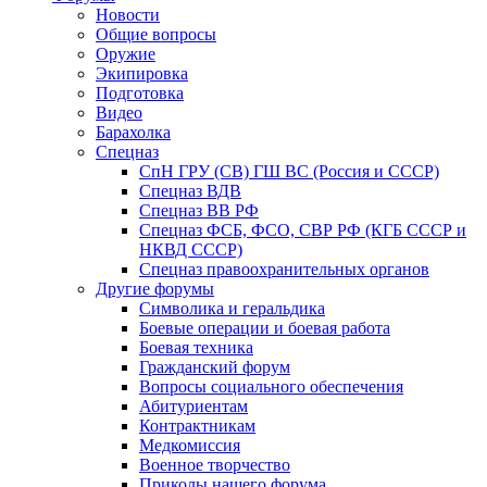
Новости
Общие вопросы
Оружие
Экипировка
Подготовка
Видео
Барахолка
Спецназ
СпН ГРУ (СВ) ГШ ВС (Россия и СССР)
Спецназ ВДВ
Спецназ ВВ РФ
Спецназ ФСБ, ФСО, СВР РФ (КГБ СССР и
НКВД СССР)
Спецназ правоохранительных органов
Другие форумы
Символика и геральдика
Боевые операции и боевая работа
Боевая техника
Гражданский форум
Вопросы социального обеспечения
Абитуриентам
Контрактникам
Медкомиссия
Военное творчество
Приколы нашего форума