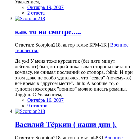
Уважением,
Октябрь 19, 2007
2 ответа
как то на смотре.....
Ответил: Scorpion218, автор темы: БРМ-1К |
Военное
творчество
Да уж! У меня тоже курсантик (без пяти минут
лейтенант) был, который показывал стороны света по
компасу, не снимая последний со стопора. :blink: И при
этом даже не особо удивлялся, что "север" (почему-то)
всё время в "другом месте". :huh: А вообще-то, о
тупости некоторых "воинов" можно писать романы.
:biggrin: С Уважением,
Октябрь 16, 2007
9 ответов
Василий Тёркин ( наши дни ).
Ответил: Scorpion218, автор темы: mi-83 |
Военное