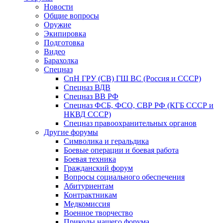
Новости
Общие вопросы
Оружие
Экипировка
Подготовка
Видео
Барахолка
Спецназ
СпН ГРУ (СВ) ГШ ВС (Россия и СССР)
Спецназ ВДВ
Спецназ ВВ РФ
Спецназ ФСБ, ФСО, СВР РФ (КГБ СССР и
НКВД СССР)
Спецназ правоохранительных органов
Другие форумы
Символика и геральдика
Боевые операции и боевая работа
Боевая техника
Гражданский форум
Вопросы социального обеспечения
Абитуриентам
Контрактникам
Медкомиссия
Военное творчество
Приколы нашего форума